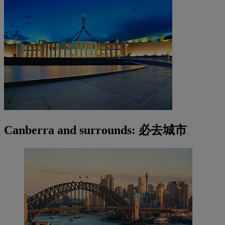
Canberra and surrounds: 必去城市