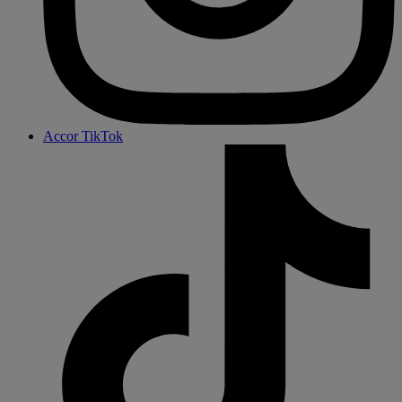
Accor TikTok