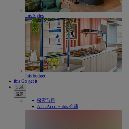
ibis Styles
ibis budget
ibis Go get it
忠诚
返回
探索节目
ALL Accor+ ibis 会籍