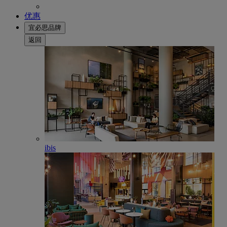
优惠
宜必思品牌
返回
ibis