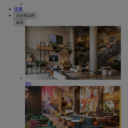
优惠
宜必思品牌
返回
ibis