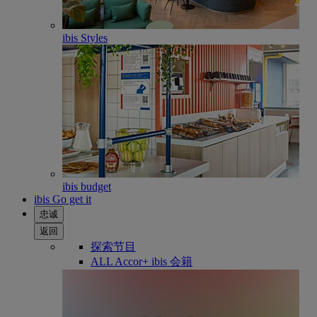
ibis Styles
ibis budget
ibis Go get it
忠诚
返回
探索节目
ALL Accor+ ibis 会籍