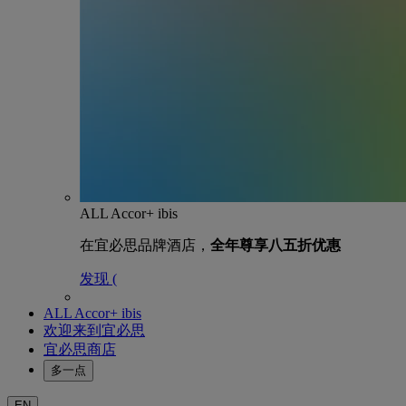
ALL Accor+ ibis
在宜必思品牌酒店，
全年尊享八五折优惠
发现 (
ALL Accor+ ibis
欢迎来到宜必思
宜必思商店
多一点
EN