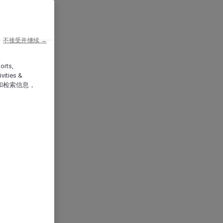
不接受并继续 →
orts,
vities &
和检索信息，