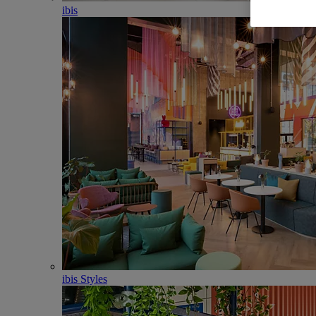
ibis
ibis Styles