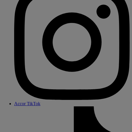
Accor TikTok