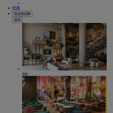
优惠
宜必思品牌
返回
ibis