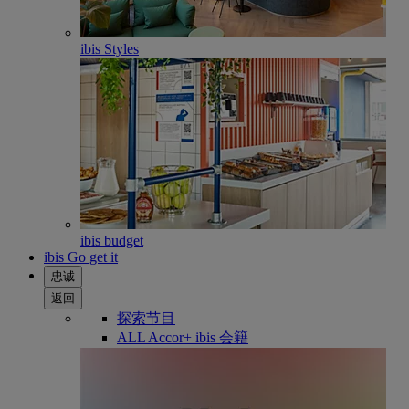
ibis Styles
ibis budget
ibis Go get it
忠诚
返回
探索节目
ALL Accor+ ibis 会籍