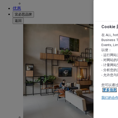
优惠
宜必思品牌
返回
Cooki
在 ALL, hote
Business T
Events, L
以便：
- 运行网
- 对网站
- 计量网
- 分析您
- 允许您
您可以通过
更多信息
我们的合