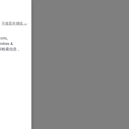
不接受并继续 →
orts,
vities &
和检索信息，