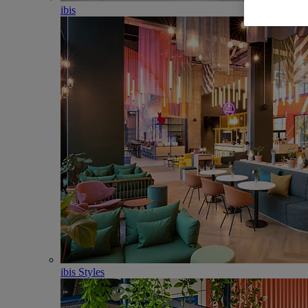
ibis
ibis Styles