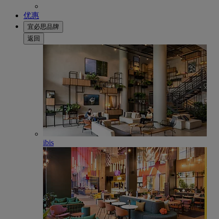
优惠
宜必思品牌
返回
ibis