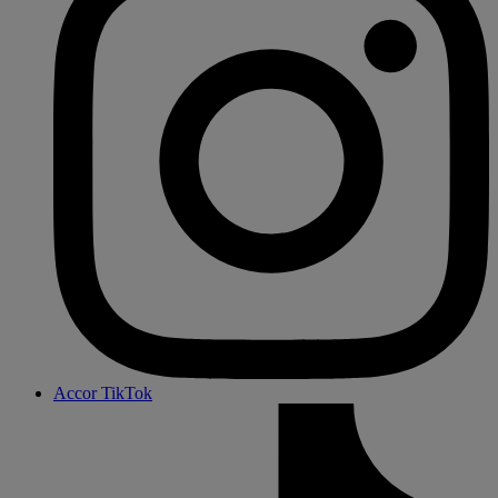
Accor TikTok