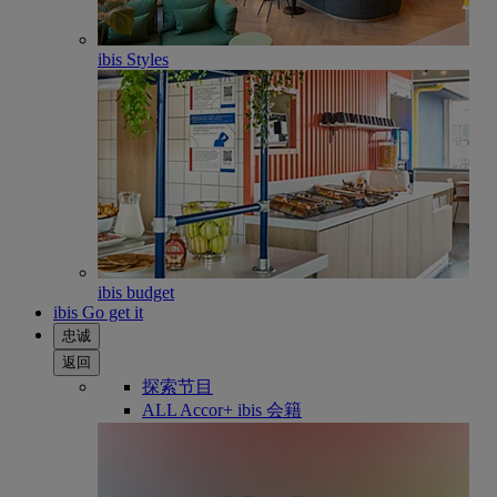
ibis Styles
ibis budget
ibis Go get it
忠诚
返回
探索节目
ALL Accor+ ibis 会籍