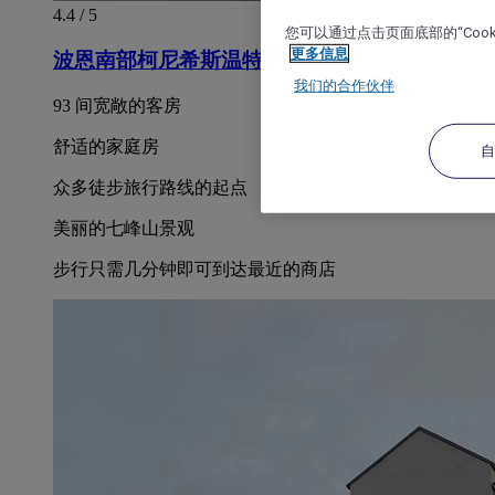
4.4 / 5
您可以通过点击页面底部的“Coo
更多信息
波恩南部柯尼希斯温特宜必思快捷酒店
我们的合作伙伴
93 间宽敞的客房
舒适的家庭房
众多徒步旅行路线的起点
美丽的七峰山景观
步行只需几分钟即可到达最近的商店