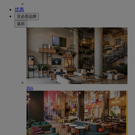
优惠
宜必思品牌
返回
ibis