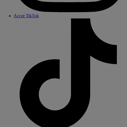
Accor TikTok