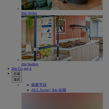
ibis Styles
ibis budget
ibis Go get it
忠诚
返回
探索节目
ALL Accor+ ibis 会籍