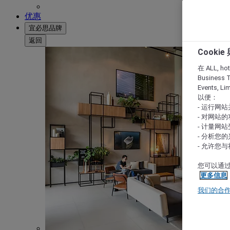
优惠
宜必思品牌
返回
Cooki
在 ALL, hote
Business T
Events, L
以便：
- 运行网
- 对网站
- 计量网
- 分析您
- 允许您
您可以通过
更多信息
我们的合