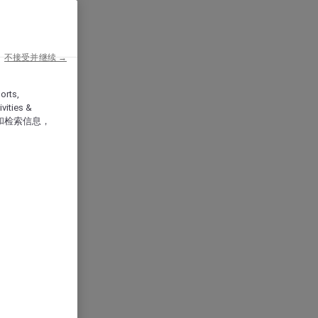
不接受并继续 →
orts,
vities &
和检索信息，