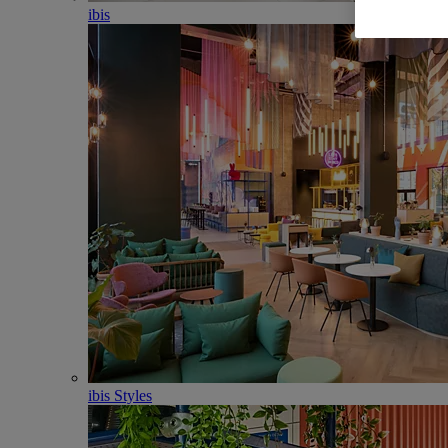
ibis
ibis Styles