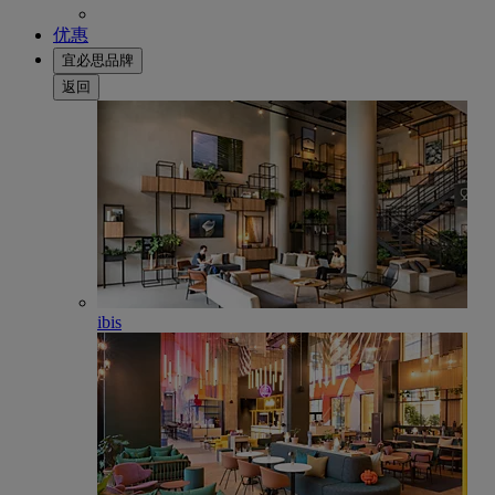
优惠
宜必思品牌
返回
ibis