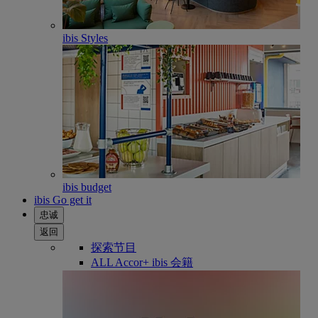
ibis Styles
ibis budget
ibis Go get it
忠诚
返回
探索节目
ALL Accor+ ibis 会籍