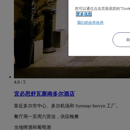
您可以通过点击页面底部的“Coo
更多信息
我们的合作伙伴
4.6 / 5
宜必思舒瓦塞南多尔酒店
靠近多尔市中心、多尔机场和 Syensqo Inovyn 工厂。
餐厅周一至周六营业，供应晚餐
当地啤酒和葡萄酒