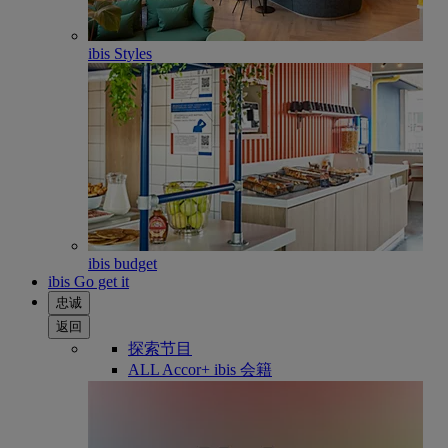
ibis Styles
ibis budget
ibis Go get it
忠诚
返回
探索节目
ALL Accor+ ibis 会籍