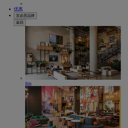
优惠
宜必思品牌
返回
ibis