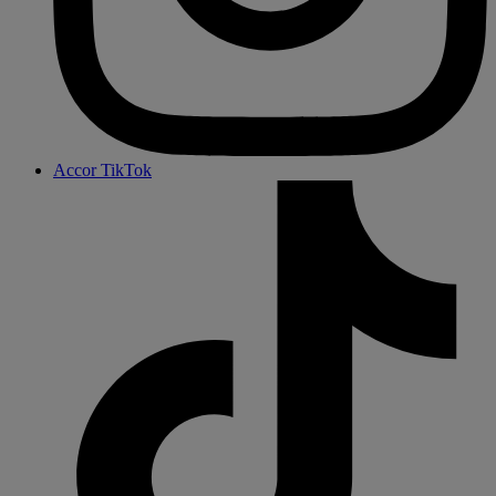
Accor TikTok