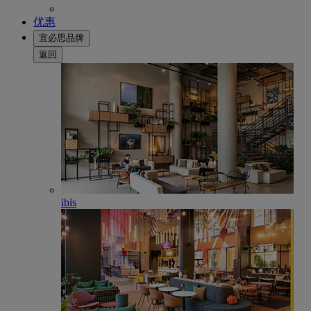
优惠
宜必思品牌
返回
ibis