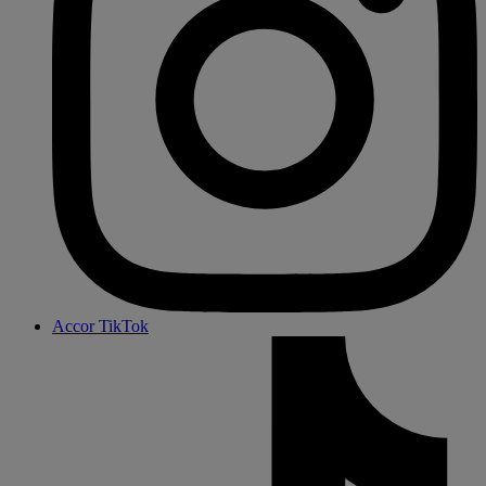
Accor TikTok