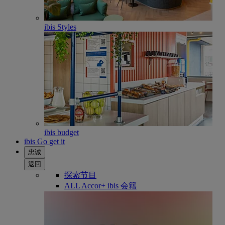
ibis Styles
ibis budget
ibis Go get it
忠诚
返回
探索节目
ALL Accor+ ibis 会籍