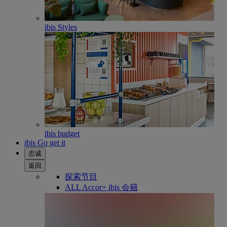
ibis Styles
ibis budget
ibis Go get it
忠诚
返回
探索节目
ALL Accor+ ibis 会籍