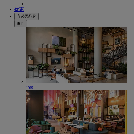
优惠
宜必思品牌
返回
ibis