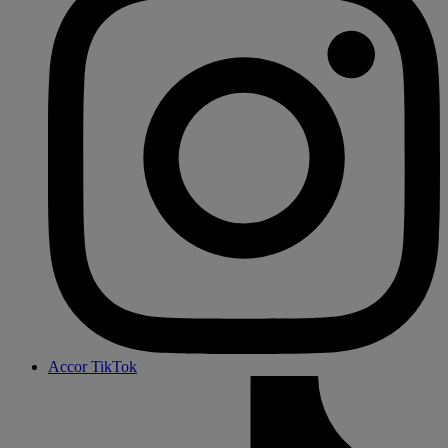
Accor TikTok