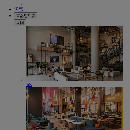
优惠
宜必思品牌
返回
ibis