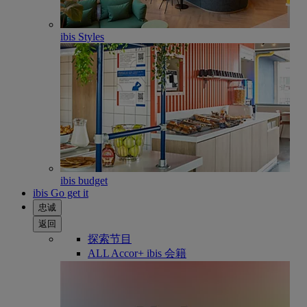
ibis Styles
ibis budget
ibis Go get it
忠诚
返回
探索节目
ALL Accor+ ibis 会籍