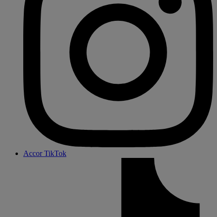
Accor TikTok