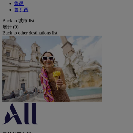
鲁昂
鲁瓦西
Back to 城市 list
展开 (9)
Back to other destinations list