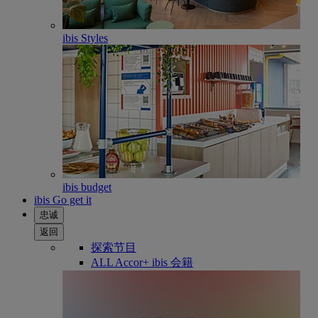
ibis Styles
ibis budget
ibis Go get it
忠诚
返回
探索节目
ALL Accor+ ibis 会籍