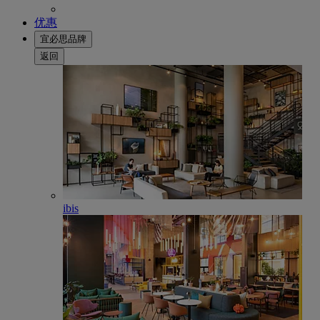
优惠
宜必思品牌
返回
ibis