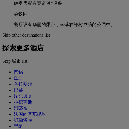
健身房配有泰诺健*设备
会议区
餐厅设有华丽的露台，坐落在绿树成荫的公园中。
Skip other destinations list
探索更多酒店
Skip 城市 list
南锡
图尔
圣拉斐尔
巴黎
库尔贝瓦
拉德芳斯
昂蒂布
法国的普瓦提埃
维勒潘特
里昂