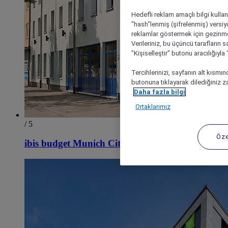
Hedefli reklam amaçlı bilgi kulla
"hash"lenmiş (şifrelenmiş) versiy
reklamlar göstermek için gezinme, 
Verileriniz, bu üçüncü tarafların s
"Kişiselleştir" butonu aracılığıyl
Tercihlerinizi, sayfanın alt kısmı
butonuna tıklayarak dilediğiniz za
Daha fazla bilgi
Ortaklarımız
/ 5
Öze
ibis budget Munich City South