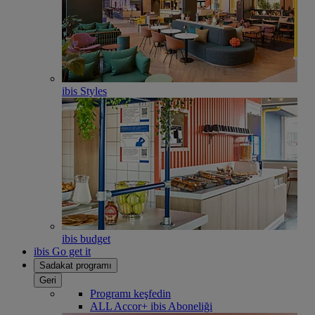
ibis Styles
ibis budget
ibis Go get it
Sadakat programı
Geri
Programı keşfedin
ALL Accor+ ibis Aboneliği