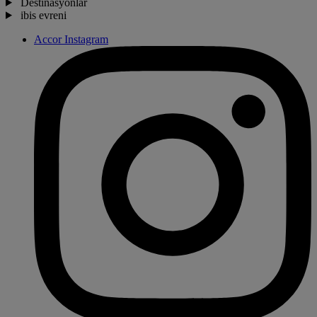
Destinasyonlar
ibis evreni
Accor Instagram