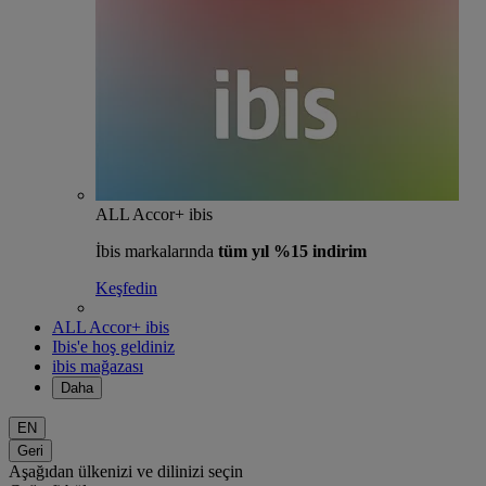
ALL Accor+ ibis
İbis markalarında
tüm yıl %15 indirim
Keşfedin
ALL Accor+ ibis
Ibis'e hoş geldiniz
ibis mağazası
Daha
EN
Geri
Aşağıdan ülkenizi ve dilinizi seçin