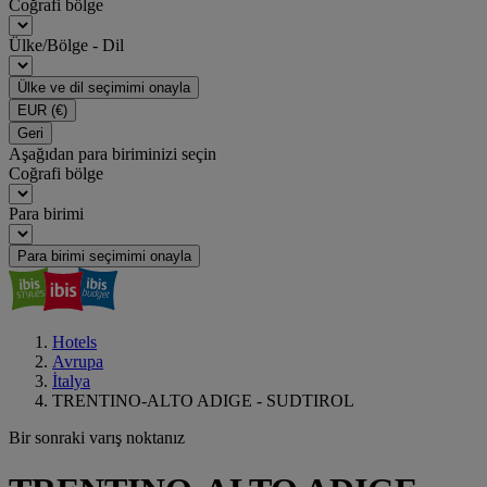
Coğrafi bölge
Ülke/Bölge - Dil
Ülke ve dil seçimimi onayla
EUR
(€)
Geri
Aşağıdan para biriminizi seçin
Coğrafi bölge
Para birimi
Para birimi seçimimi onayla
Hotels
Avrupa
İtalya
TRENTINO-ALTO ADIGE - SUDTIROL
Bir sonraki varış noktanız