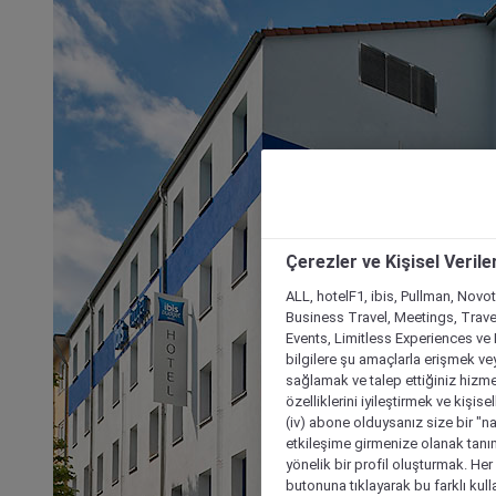
Çerezler ve Kişisel Verile
ALL, hotelF1, ibis, Pullman, Novo
Business Travel, Meetings, Travel
Events, Limitless Experiences ve 
bilgilere şu amaçlarla erişmek vey
sağlamak ve talep ettiğiniz hizmet
özelliklerini iyileştirmek ve kişise
(iv) abone olduysanız size bir "n
etkileşime girmenize olanak tanım
yönelik bir profil oluşturmak. Her b
butonuna tıklayarak bu farklı kul