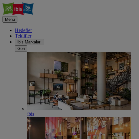
Menü
Hedefler
Teklifler
ibis Markaları
Geri
ibis