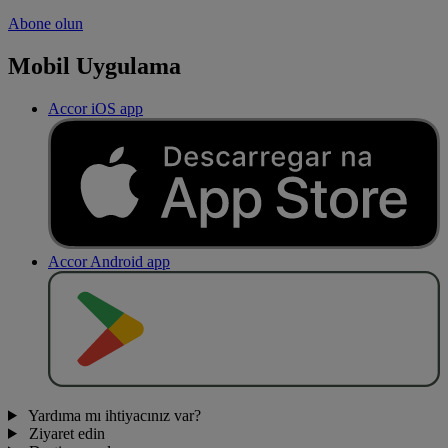
Abone olun
Mobil Uygulama
Accor iOS app
Accor Android app
O
BT
E
R
N
O
Yardıma mı ihtiyacınız var?
Ziyaret edin