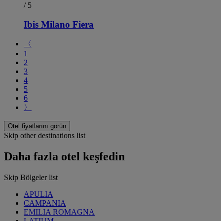
/ 5
Ibis Milano Fiera
〈
1
2
3
4
5
6
〉
Otel fiyatlarını görün
Skip other destinations list
Daha fazla otel keşfedin
Skip Bölgeler list
APULIA
CAMPANIA
EMILIA ROMAGNA
LATIUM