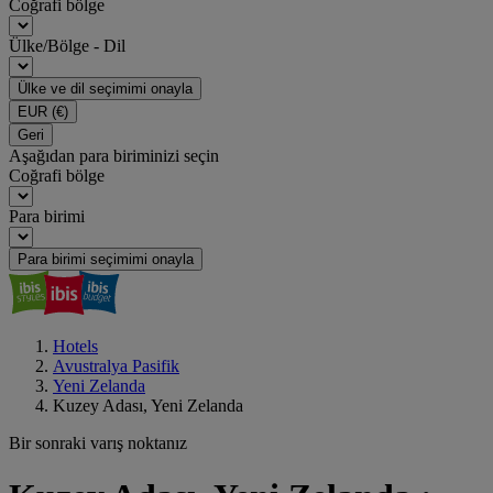
Coğrafi bölge
Ülke/Bölge - Dil
Ülke ve dil seçimimi onayla
EUR
(€)
Geri
Aşağıdan para biriminizi seçin
Coğrafi bölge
Para birimi
Para birimi seçimimi onayla
Hotels
Avustralya Pasifik
Yeni Zelanda
Kuzey Adası, Yeni Zelanda
Bir sonraki varış noktanız