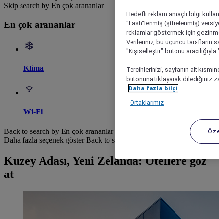
Skip search by En çok arananlar
Hedefli reklam amaçlı bilgi kulla
"hash"lenmiş (şifrelenmiş) versiy
En çok arananlar
reklamlar göstermek için gezinme, 
Verileriniz, bu üçüncü tarafların s
"Kişiselleştir" butonu aracılığıyl
Klima
Tercihlerinizi, sayfanın alt kısmı
butonuna tıklayarak dilediğiniz za
Daha fazla bilgi
Ortaklarımız
Wi-Fi
Back to search by En çok arananlar
Öze
Daha fazla seçenek göster
Back to search by categories
Kuzey Adası, Yeni Zelanda: Otellere göz
at