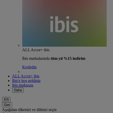
ALL Accor+ ibis
İbis markalarında
tüm yıl %15 indirim
Keşfedin
ALL Accor+ ibis
Ibis'e hoş geldiniz
ibis mağazası
Daha
EN
Geri
Aşağıdan ülkenizi ve dilinizi seçin