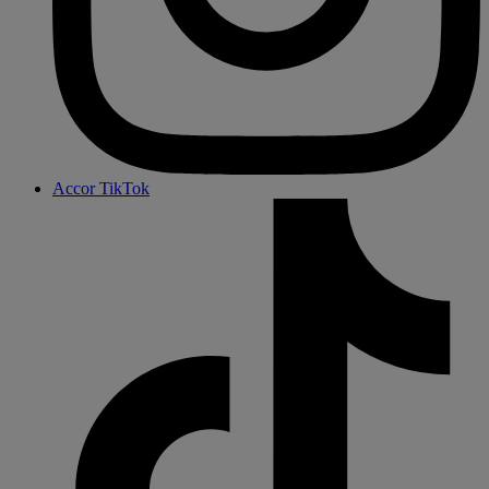
Accor TikTok