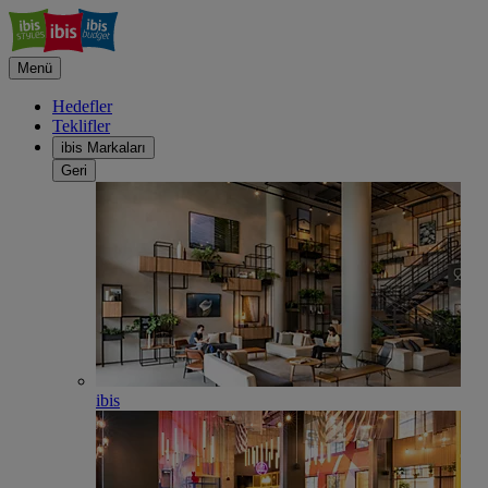
Menü
Hedefler
Teklifler
ibis Markaları
Geri
ibis