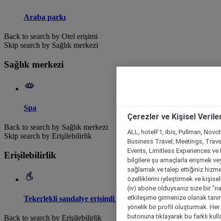
Araba parkı
Back to search by Otel erişimi
Skip search by Sağlık merkezi
Sağlık merkezi
Spa
Çerezler ve Kişisel Verile
Back to search by Sağlık merkezi
ALL, hotelF1, ibis, Pullman, Novo
Skip search by Erişilebilirlik
Business Travel, Meetings, Travel
Events, Limitless Experiences ve 
Erişilebilirlik
bilgilere şu amaçlarla erişmek vey
sağlamak ve talep ettiğiniz hizmet
özelliklerini iyileştirmek ve kişise
(iv) abone olduysanız size bir "n
etkileşime girmenize olanak tanım
Tekerlekli sandalye erişimli otel
yönelik bir profil oluşturmak. Her b
butonuna tıklayarak bu farklı kul
Back to search by Erişilebilirlik