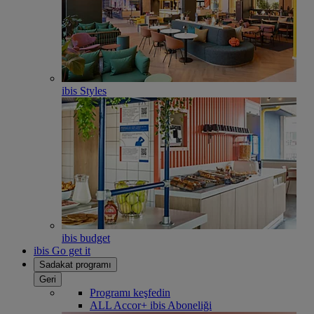
ibis Styles
ibis budget
ibis Go get it
Sadakat programı
Geri
Programı keşfedin
ALL Accor+ ibis Aboneliği