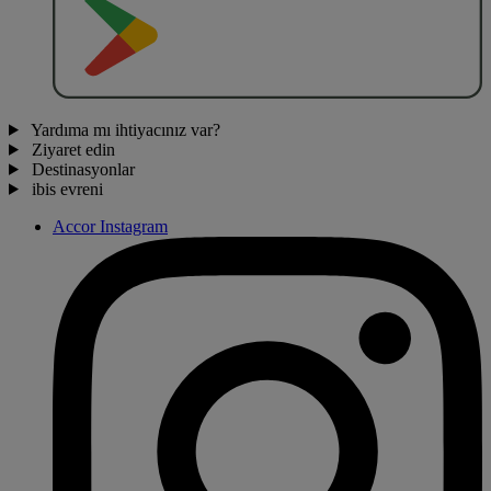
O
BT
E
R
N
O
Yardıma mı ihtiyacınız var?
Ziyaret edin
Destinasyonlar
ibis evreni
Accor Instagram