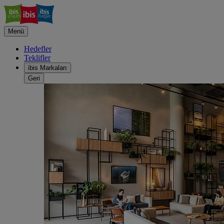
Menü
Hedefler
Teklifler
ibis Markaları
Geri