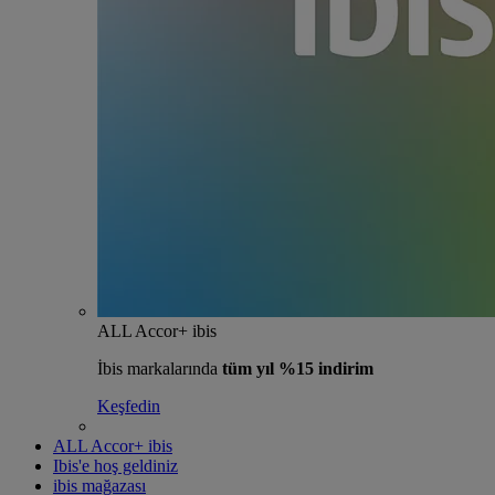
ALL Accor+ ibis
İbis markalarında
tüm yıl %15 indirim
Keşfedin
ALL Accor+ ibis
Ibis'e hoş geldiniz
ibis mağazası