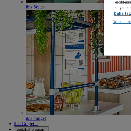
Tercihlerin
ibis Styles
tıklayarak 
Daha fazl
Ortaklarım
ibis budget
ibis Go get it
Sadakat programı