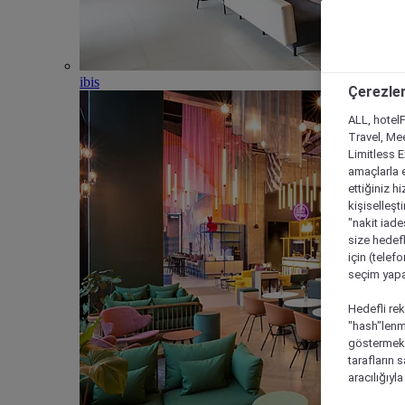
ibis
Çerezler
ALL, hotelF
Travel, Mee
Limitless 
amaçlarla e
ettiğiniz h
kişiselleşt
"nakit iade
size hedefl
için (telef
seçim yapab
Hedefli rek
"hash"lenmi
göstermek i
tarafların 
aracılığıyl