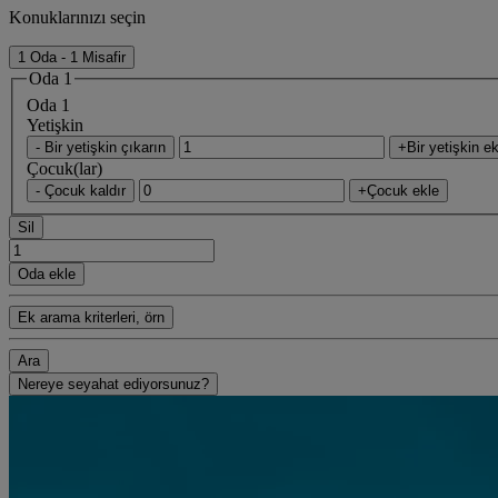
Konuklarınızı seçin
1 Oda - 1 Misafir
Oda 1
Oda 1
Yetişkin
- Bir yetişkin çıkarın
+Bir yetişkin ek
Çocuk(lar)
- Çocuk kaldır
+Çocuk ekle
Sil
Oda ekle
Ek arama kriterleri, örn
Ara
Nereye seyahat ediyorsunuz?