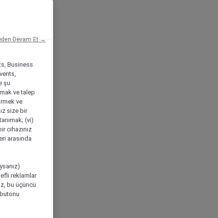
eden Devam Et →
ts, Business
vents,
e şu
amak ve talep
tirmek ve
ız size bir
tanımak; (vi)
ir cihazınız
leri arasında
ıysanız)
efli reklamlar
niz, bu üçüncü
" butonu