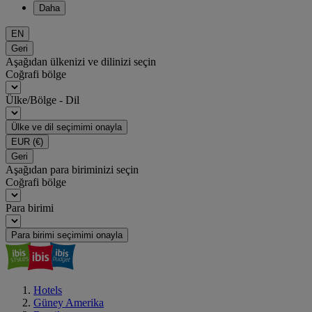
Daha
EN
Geri
Aşağıdan ülkenizi ve dilinizi seçin
Coğrafi bölge
Ülke/Bölge - Dil
Ülke ve dil seçimimi onayla
EUR
(€)
Geri
Aşağıdan para biriminizi seçin
Coğrafi bölge
Para birimi
Para birimi seçimimi onayla
Hotels
Güney Amerika