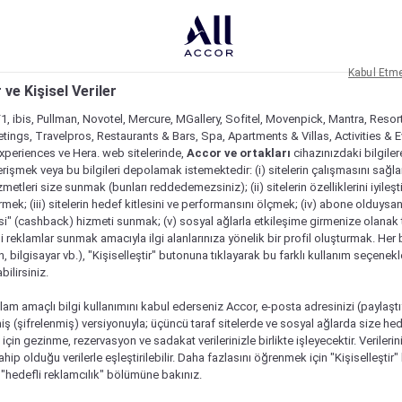
Kabul Etm
 ve Kişisel Veriler
1, ibis, Pullman, Novotel, Mercure, MGallery, Sofitel, Movenpick, Mantra, Resor
tings, Travelpros, Restaurants & Bars, Spa, Apartments & Villas, Activities & E
Experiences ve Hera. web sitelerinde,
Accor ve ortakları
cihazınızdaki bilgiler
rişmek veya bu bilgileri depolamak istemektedir: (i) sitelerin çalışmasını sağl
izmetleri size sunmak (bunları reddedemezsiniz); (ii) sitelerin özelliklerini iyileş
irmek; (iii) sitelerin hedef kitlesini ve performansını ölçmek; (iv) abone olduysan
si" (cashback) hizmeti sunmak; (v) sosyal ağlarla etkileşime girmenize olanak 
i reklamlar sunmak amacıyla ilgi alanlarınıza yönelik bir profil oluşturmak. Her b
on, bilgisayar vb.), "Kişiselleştir" butonuna tıklayarak bu farklı kullanım seçenek
ilirsiniz.
lam amaçlı bilgi kullanımını kabul ederseniz Accor, e-posta adresinizi (paylaşt
ş (şifrelenmiş) versiyonuyla; üçüncü taraf sitelerde ve sosyal ağlarda size hed
çin gezinme, rezervasyon ve sadakat verilerinizle birlikte işleyecektir. Verileri
sahip olduğu verilerle eşleştirilebilir. Daha fazlasını öğrenmek için "Kişiselleştir
a "hedefli reklamcılık" bölümüne bakınız.