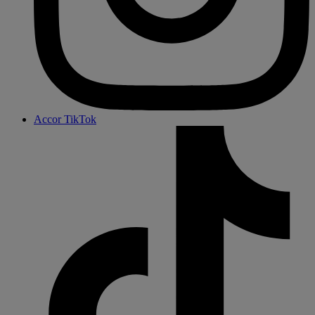
Accor TikTok