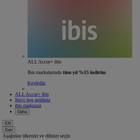
ALL Accor+ ibis
İbis markalarında
tüm yıl %15 indirim
Keşfedin
ALL Accor+ ibis
Ibis'e hoş geldiniz
ibis mağazası
Daha
EN
Geri
Aşağıdan ülkenizi ve dilinizi seçin