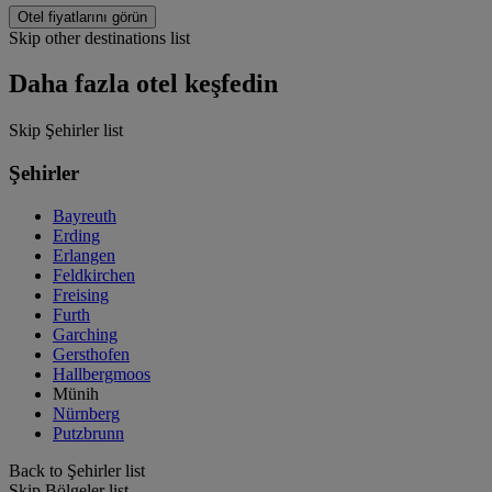
Otel fiyatlarını görün
Skip other destinations list
Daha fazla otel keşfedin
Skip Şehirler list
Şehirler
Bayreuth
Erding
Erlangen
Feldkirchen
Freising
Furth
Garching
Gersthofen
Hallbergmoos
Münih
Nürnberg
Putzbrunn
Back to Şehirler list
Skip Bölgeler list