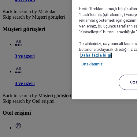
Hedefli reklam amaçlı bilgi kulla
Back to search by Markalar
"hash"lenmiş (şifrelenmiş) versiy
Skip search by Müşteri görüşleri
reklamlar göstermek için gezinme, 
Verileriniz, bu üçüncü tarafların s
Müşteri görüşleri
"Kişiselleştir" butonu aracılığıyl
Tercihlerinizi, sayfanın alt kısmı
butonuna tıklayarak dilediğiniz za
Daha fazla bilgi
3 ve üzeri
Ortaklarımız
Öze
4 ve üzeri
Back to search by Müşteri görüşleri
Skip search by Otel erişimi
Otel erişimi