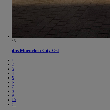
/ 5
ibis Muenchen City Ost
1
2
3
4
5
6
7
8
9
10
〉