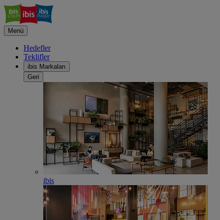
Menü
Hedefler
Teklifler
ibis Markaları
Geri
ibis