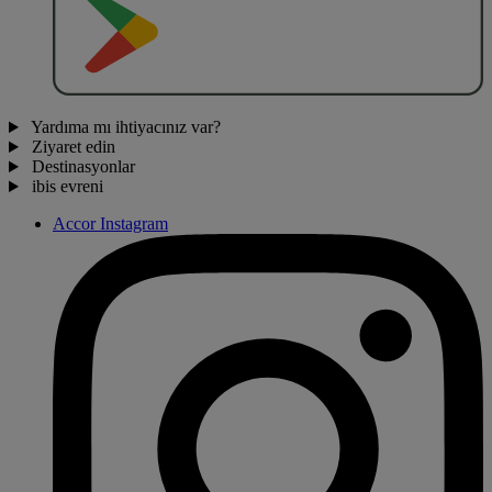
O
BT
E
R
N
O
Yardıma mı ihtiyacınız var?
Ziyaret edin
Destinasyonlar
ibis evreni
Accor Instagram