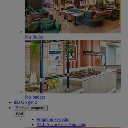
ibis Styles
ibis budget
ibis Go get it
Sadakat programı
Geri
Programı keşfedin
ALL Accor+ ibis Aboneliği