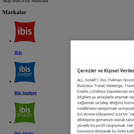
Skip search by Markalar
Markalar
Ibis
Çerezler ve Kişisel Verile
ALL, hotelF1, ibis, Pullman, Novo
Business Travel, Meetings, Travel
Events, Limitless Experiences ve 
ibis budget
bilgilere şu amaçlarla erişmek vey
sağlamak ve talep ettiğiniz hizmet
özelliklerini iyileştirmek ve kişise
(iv) abone olduysanız size bir "n
etkileşime girmenize olanak tanım
yönelik bir profil oluşturmak. Her b
butonuna tıklayarak bu farklı kul
ibis Styles