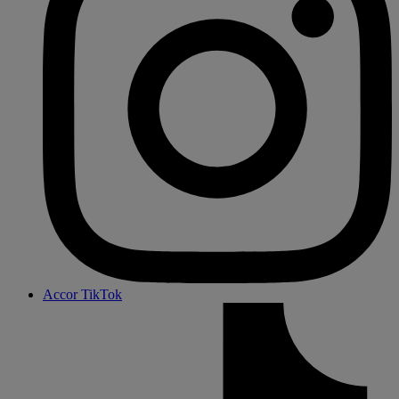
Accor TikTok