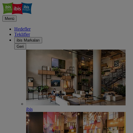
Menü
Hedefler
Teklifler
ibis Markaları
Geri
ibis