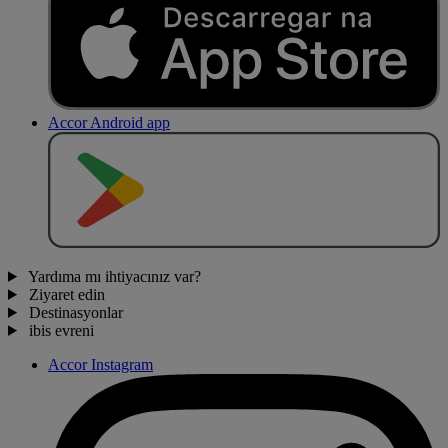
Accor Android app
O
BT
E
R
N
O
Yardıma mı ihtiyacınız var?
Ziyaret edin
Destinasyonlar
ibis evreni
Accor Instagram