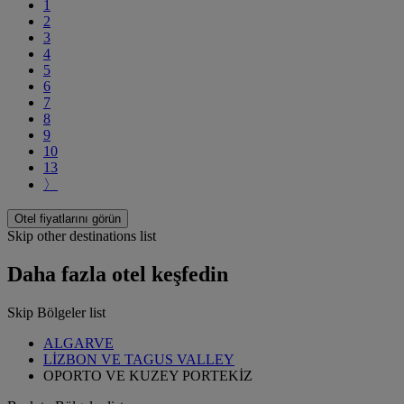
1
2
3
4
5
6
7
8
9
10
13
〉
Otel fiyatlarını görün
Skip other destinations list
Daha fazla otel keşfedin
Skip Bölgeler list
ALGARVE
LİZBON VE TAGUS VALLEY
OPORTO VE KUZEY PORTEKİZ