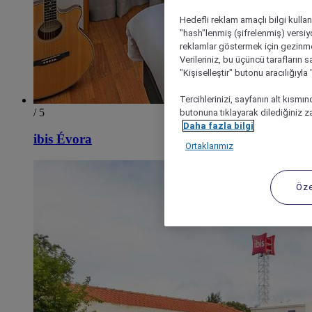
Hedefli reklam amaçlı bilgi kulla
"hash"lenmiş (şifrelenmiş) versiy
reklamlar göstermek için gezinme, 
Verileriniz, bu üçüncü tarafların s
"Kişiselleştir" butonu aracılığıyl
Tercihlerinizi, sayfanın alt kısmı
/ 5
butonuna tıklayarak dilediğiniz za
Daha fazla bilgi
ibis Évora
Ortaklarımız
Öze