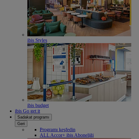
ibis Styles
ibis budget
ibis Go get it
Sadakat programı
Geri
Programı keşfedin
ALL Accor+ ibis Aboneliği