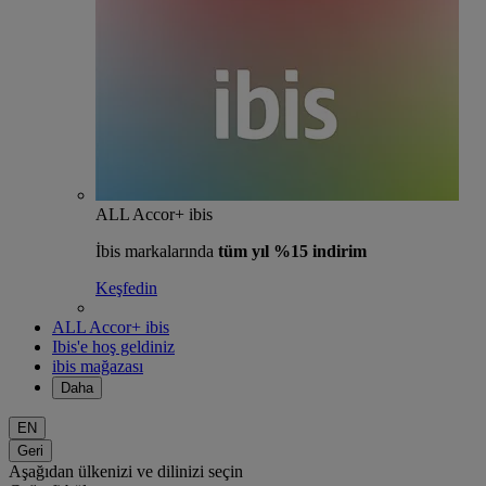
ALL Accor+ ibis
İbis markalarında
tüm yıl %15 indirim
Keşfedin
ALL Accor+ ibis
Ibis'e hoş geldiniz
ibis mağazası
Daha
EN
Geri
Aşağıdan ülkenizi ve dilinizi seçin