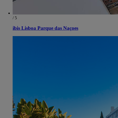
/ 5
ibis Lisboa Parque das Naçoes