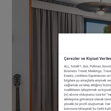
Çerezler ve Kişisel Verile
ALL, hotelF1, ibis, Pullman, Novo
Business Travel, Meetings, Travel
Events, Limitless Experiences ve 
bilgilere şu amaçlarla erişmek vey
sağlamak ve talep ettiğiniz hizmet
özelliklerini iyileştirmek ve kişise
(iv) abone olduysanız size bir "n
etkileşime girmenize olanak tanım
yönelik bir profil oluşturmak. Her b
butonuna tıklayarak bu farklı kul