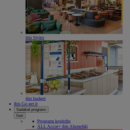
ibis Styles
ibis budget
ibis Go get it
Sadakat programı
Geri
Programı keşfedin
ALL Accor+ ibis Aboneliği