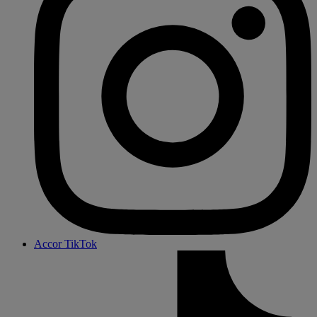
Accor TikTok