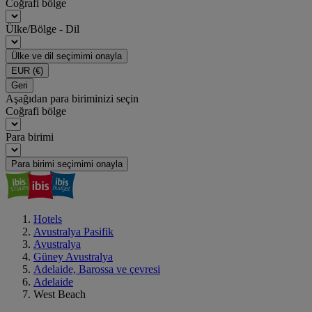
Coğrafi bölge
Ülke/Bölge - Dil
Ülke ve dil seçimimi onayla
EUR
(€)
Geri
Aşağıdan para biriminizi seçin
Coğrafi bölge
Para birimi
Para birimi seçimimi onayla
Hotels
Avustralya Pasifik
Avustralya
Güney Avustralya
Adelaide, Barossa ve çevresi
Adelaide
West Beach