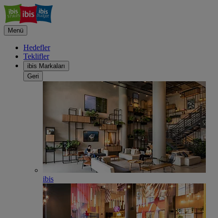
Menü
Hedefler
Teklifler
ibis Markaları
Geri
ibis