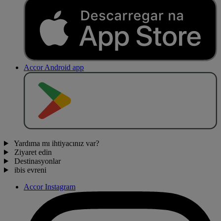
Accor Android app
O
BT
E
R
N
O
Yardıma mı ihtiyacınız var?
Ziyaret edin
Destinasyonlar
ibis evreni
Accor Instagram