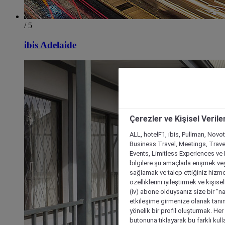
/ 5
ibis Adelaide
Çerezler ve Kişisel Verile
ALL, hotelF1, ibis, Pullman, Novo
Business Travel, Meetings, Travel
Events, Limitless Experiences ve 
bilgilere şu amaçlarla erişmek vey
sağlamak ve talep ettiğiniz hizmet
özelliklerini iyileştirmek ve kişise
(iv) abone olduysanız size bir "n
etkileşime girmenize olanak tanım
yönelik bir profil oluşturmak. Her b
butonuna tıklayarak bu farklı kul