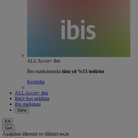
ALL Accor+ ibis
İbis markalarında
tüm yıl %15 indirim
Keşfedin
ALL Accor+ ibis
Ibis'e hoş geldiniz
ibis mağazası
Daha
EN
Geri
Aşağıdan ülkenizi ve dilinizi seçin