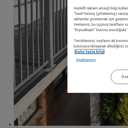
Hedefli reklam amaçlı bilgi kulla
"hash"lenmiş (şifrelenmiş) versiy
reklamlar göstermek için gezinme, 
Verileriniz, bu üçüncü tarafların s
"Kişiselleştir" butonu aracılığıyl
Tercihlerinizi, sayfanın alt kısmı
butonuna tıklayarak dilediğiniz za
Daha fazla bilgi
Ortaklarımız
Öze