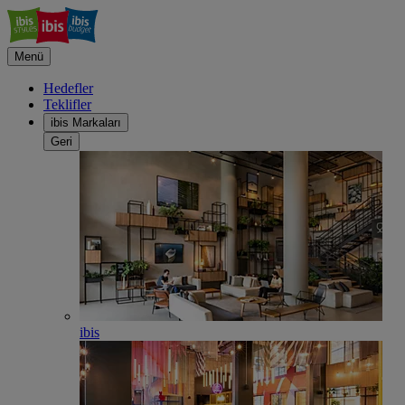
Menü
Hedefler
Teklifler
ibis Markaları
Geri
ibis