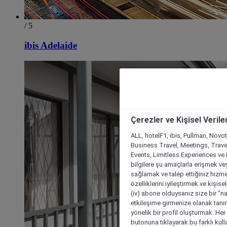
/ 5
ibis Adelaide
Çerezler ve Kişisel Verile
ALL, hotelF1, ibis, Pullman, Novo
Business Travel, Meetings, Travel
Events, Limitless Experiences ve 
bilgilere şu amaçlarla erişmek vey
sağlamak ve talep ettiğiniz hizmet
özelliklerini iyileştirmek ve kişise
(iv) abone olduysanız size bir "n
etkileşime girmenize olanak tanım
yönelik bir profil oluşturmak. Her b
butonuna tıklayarak bu farklı kul