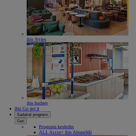
ibis Styles
ibis budget
ibis Go get it
Sadakat programı
Geri
Programı keşfedin
ALL Accor+ ibis Aboneliği