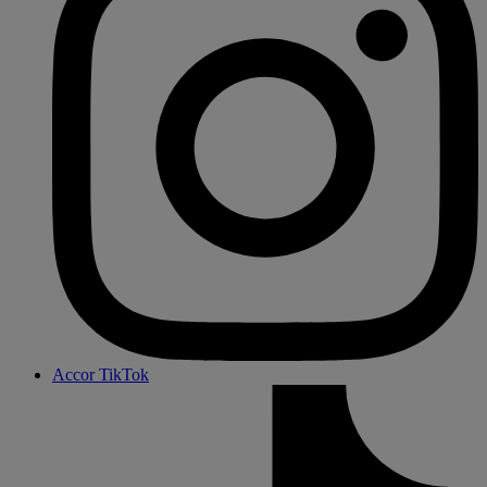
Accor TikTok