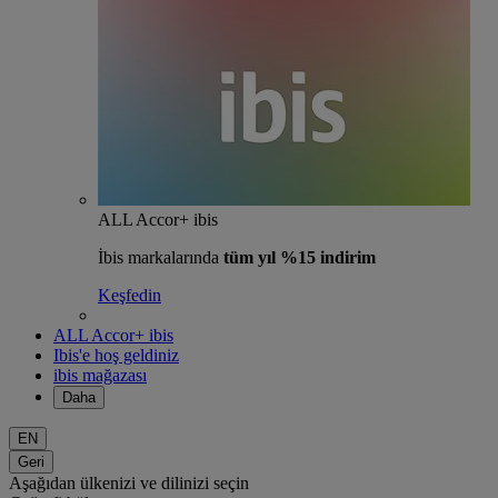
ALL Accor+ ibis
İbis markalarında
tüm yıl %15 indirim
Keşfedin
ALL Accor+ ibis
Ibis'e hoş geldiniz
ibis mağazası
Daha
EN
Geri
Aşağıdan ülkenizi ve dilinizi seçin