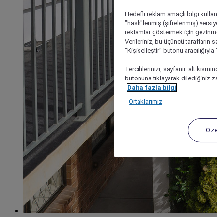
Hedefli reklam amaçlı bilgi kulla
"hash"lenmiş (şifrelenmiş) versiy
reklamlar göstermek için gezinme, 
Verileriniz, bu üçüncü tarafların s
"Kişiselleştir" butonu aracılığıyl
Tercihlerinizi, sayfanın alt kısmı
butonuna tıklayarak dilediğiniz za
Daha fazla bilgi
Ortaklarımız
Öze