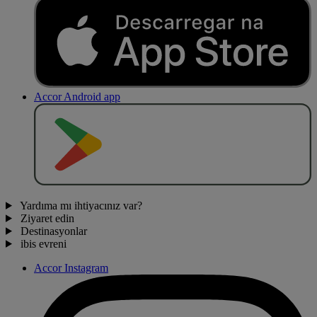
Accor Android app
O
BT
E
R
N
O
Yardıma mı ihtiyacınız var?
Ziyaret edin
Destinasyonlar
ibis evreni
Accor Instagram