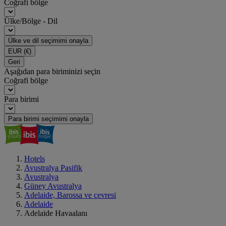
Coğrafi bölge
Ülke/Bölge - Dil
Ülke ve dil seçimimi onayla
EUR
(€)
Geri
Aşağıdan para biriminizi seçin
Coğrafi bölge
Para birimi
Para birimi seçimimi onayla
Hotels
Avustralya Pasifik
Avustralya
Güney Avustralya
Adelaide, Barossa ve çevresi
Adelaide
Adelaide Havaalanı