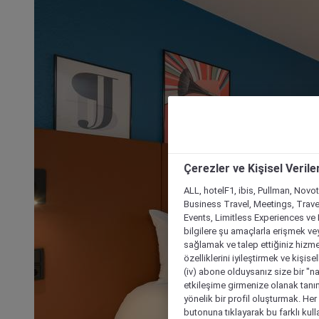
Çerezler ve Kişisel Verile
ALL, hotelF1, ibis, Pullman, Novo
Business Travel, Meetings, Travel
Events, Limitless Experiences ve 
bilgilere şu amaçlarla erişmek vey
sağlamak ve talep ettiğiniz hizmet
özelliklerini iyileştirmek ve kişise
(iv) abone olduysanız size bir "n
etkileşime girmenize olanak tanım
yönelik bir profil oluşturmak. Her b
butonuna tıklayarak bu farklı kul