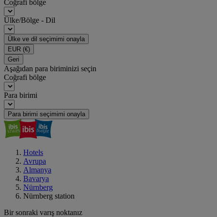
Coğrafi bölge
Ülke/Bölge - Dil
Ülke ve dil seçimimi onayla
EUR
(€)
Geri
Aşağıdan para biriminizi seçin
Coğrafi bölge
Para birimi
Para birimi seçimimi onayla
Hotels
Avrupa
Almanya
Bavarya
Nürnberg
Nürnberg station
Bir sonraki varış noktanız