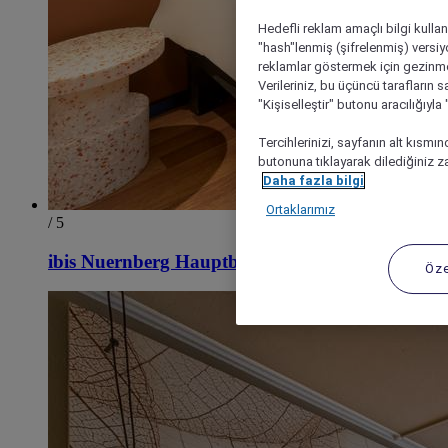
Hedefli reklam amaçlı bilgi kulla
"hash"lenmiş (şifrelenmiş) versiy
reklamlar göstermek için gezinme, 
Verileriniz, bu üçüncü tarafların s
"Kişiselleştir" butonu aracılığıyl
Tercihlerinizi, sayfanın alt kısmı
butonuna tıklayarak dilediğiniz za
Daha fazla bilgi
Ortaklarımız
/ 5
ibis Nuernberg Hauptbahnhof
Öze