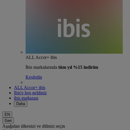
ALL Accor+ ibis
İbis markalarında
tüm yıl %15 indirim
Keşfedin
ALL Accor+ ibis
Ibis'e hoş geldiniz
ibis mağazası
Daha
EN
Geri
Aşağıdan ülkenizi ve dilinizi seçin