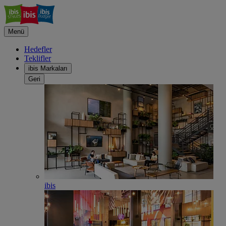
Menü
Hedefler
Teklifler
ibis Markaları
Geri
ibis