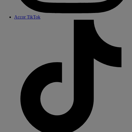
Accor TikTok