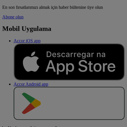
En son fırsatlarımızı almak için haber bültenine üye olun
Abone olun
Mobil Uygulama
Accor iOS app
Accor Android app
O
BT
E
R
N
O