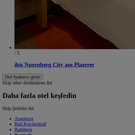
/ 5
ibis Nuernberg City am Plaerrer
Otel fiyatlarını görün
Skip other destinations list
Daha fazla otel keşfedin
Skip Şehirler list
Augsburg
Bad Reichenhall
Bamberg
Bayreuth