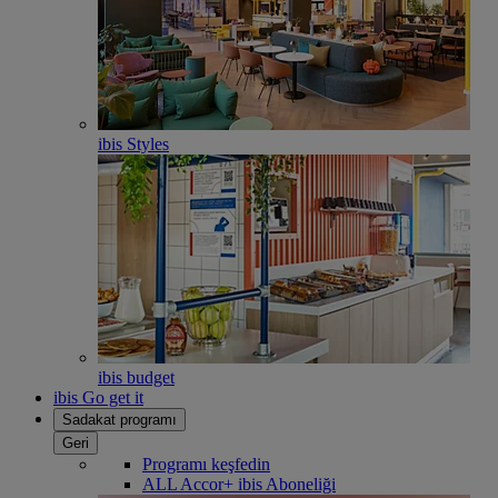
ibis Styles
ibis budget
ibis Go get it
Sadakat programı
Geri
Programı keşfedin
ALL Accor+ ibis Aboneliği