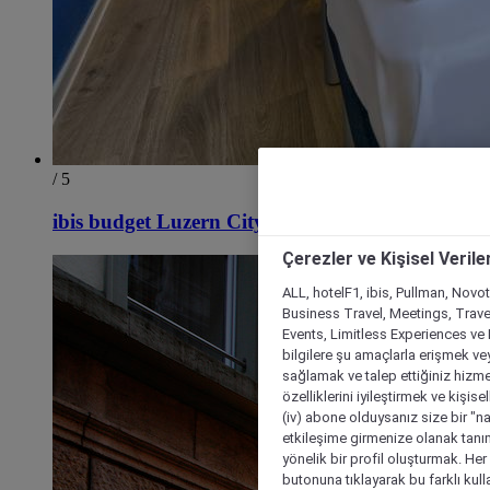
/ 5
ibis budget Luzern City
Çerezler ve Kişisel Verile
ALL, hotelF1, ibis, Pullman, Novo
Business Travel, Meetings, Travel
Events, Limitless Experiences ve 
bilgilere şu amaçlarla erişmek vey
sağlamak ve talep ettiğiniz hizmet
özelliklerini iyileştirmek ve kişise
(iv) abone olduysanız size bir "n
etkileşime girmenize olanak tanım
yönelik bir profil oluşturmak. Her b
butonuna tıklayarak bu farklı kul