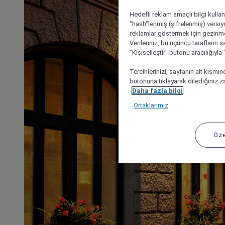
Hedefli reklam amaçlı bilgi kulla
"hash"lenmiş (şifrelenmiş) versiy
reklamlar göstermek için gezinme, 
Verileriniz, bu üçüncü tarafların s
"Kişiselleştir" butonu aracılığıyl
Tercihlerinizi, sayfanın alt kısmı
butonuna tıklayarak dilediğiniz za
Daha fazla bilgi
Ortaklarımız
Öze