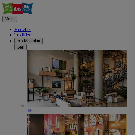
Menü
Hedefler
Teklifler
ibis Markaları
Geri
ibis