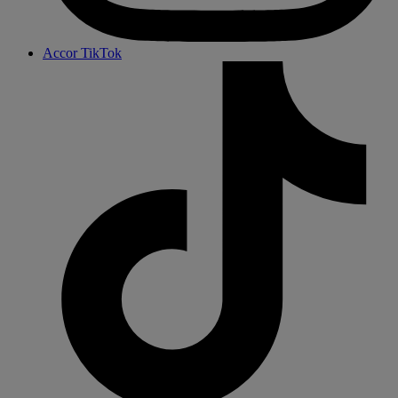
Accor TikTok