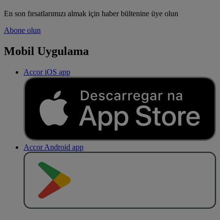
En son fırsatlarımızı almak için haber bültenine üye olun
Abone olun
Mobil Uygulama
Accor iOS app
Accor Android app
O
BT
E
R
N
O