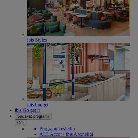
ibis Styles
ibis budget
ibis Go get it
Sadakat programı
Geri
Programı keşfedin
ALL Accor+ ibis Aboneliği