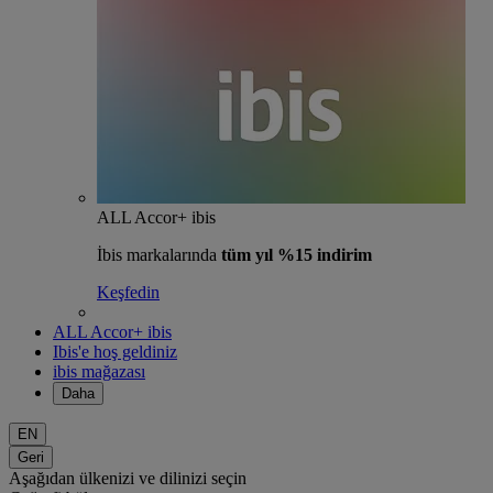
ALL Accor+ ibis
İbis markalarında
tüm yıl %15 indirim
Keşfedin
ALL Accor+ ibis
Ibis'e hoş geldiniz
ibis mağazası
Daha
EN
Geri
Aşağıdan ülkenizi ve dilinizi seçin