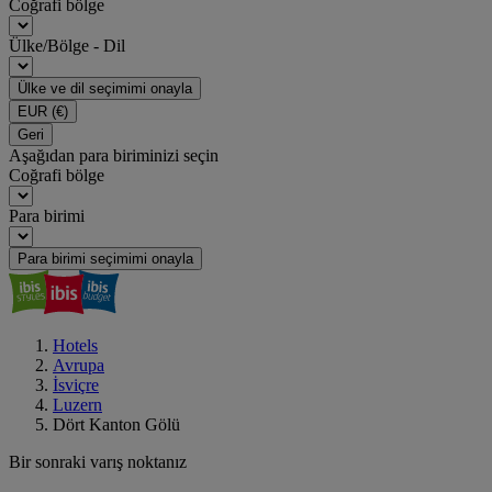
Coğrafi bölge
Ülke/Bölge - Dil
Ülke ve dil seçimimi onayla
EUR
(€)
Geri
Aşağıdan para biriminizi seçin
Coğrafi bölge
Para birimi
Para birimi seçimimi onayla
Hotels
Avrupa
İsviçre
Luzern
Dört Kanton Gölü
Bir sonraki varış noktanız