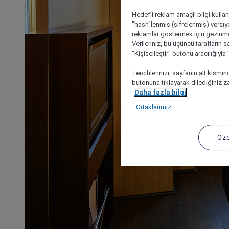
Hedefli reklam amaçlı bilgi kulla
"hash"lenmiş (şifrelenmiş) versiy
reklamlar göstermek için gezinme, 
Verileriniz, bu üçüncü tarafların s
"Kişiselleştir" butonu aracılığıyl
Tercihlerinizi, sayfanın alt kısmı
butonuna tıklayarak dilediğiniz za
Daha fazla bilgi
Ortaklarımız
Öze