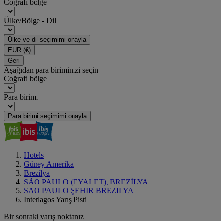
Coğrafi bölge
Ülke/Bölge - Dil
Ülke ve dil seçimimi onayla
EUR
(€)
Geri
Aşağıdan para biriminizi seçin
Coğrafi bölge
Para birimi
Para birimi seçimimi onayla
Hotels
Güney Amerika
Brezilya
SÃO PAULO (EYALET), BREZİLYA
SAO PAULO ŞEHIR BREZILYA
Interlagos Yarış Pisti
Bir sonraki varış noktanız