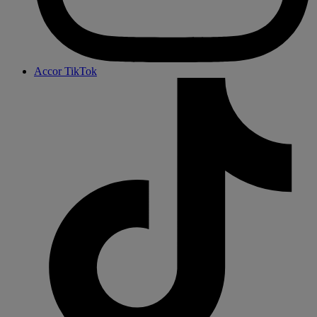
Accor TikTok