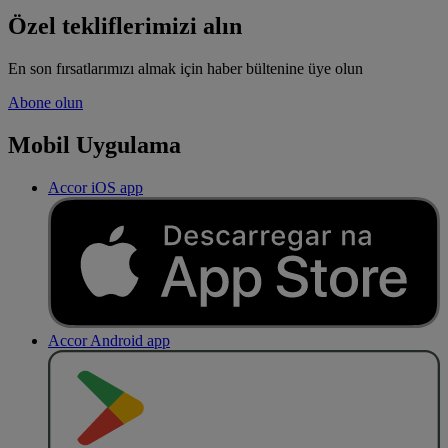
Özel tekliflerimizi alın
En son fırsatlarımızı almak için haber bültenine üye olun
Abone olun
Mobil Uygulama
Accor iOS app
Accor Android app
O
BT
E
R
N
O