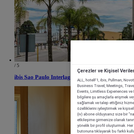
/ 5
Çerezler ve Kişisel Verile
ibis Sao Paulo Interlagos
ALL, hotelF1, ibis, Pullman, Novo
Business Travel, Meetings, Travel
Events, Limitless Experiences ve 
bilgilere şu amaçlarla erişmek vey
sağlamak ve talep ettiğiniz hizmet
özelliklerini iyileştirmek ve kişise
(iv) abone olduysanız size bir "n
etkileşime girmenize olanak tanım
yönelik bir profil oluşturmak. Her b
butonuna tıklayarak bu farklı kul