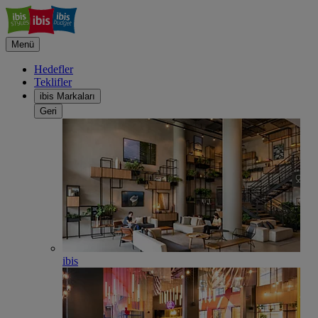
Menü
Hedefler
Teklifler
ibis Markaları
Geri
ibis