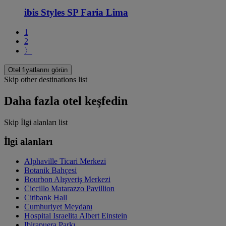
ibis Styles SP Faria Lima
1
2
〉
Otel fiyatlarını görün
Skip other destinations list
Daha fazla otel keşfedin
Skip İlgi alanları list
İlgi alanları
Alphaville Ticari Merkezi
Botanik Bahçesi
Bourbon Alışveriş Merkezi
Ciccillo Matarazzo Pavillion
Citibank Hall
Cumhuriyet Meydanı
Hospital Israelita Albert Einstein
Ibirapuera Parkı