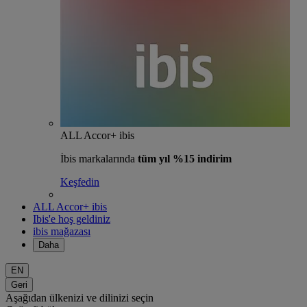
ALL Accor+ ibis
İbis markalarında
tüm yıl %15 indirim
Keşfedin
ALL Accor+ ibis
Ibis'e hoş geldiniz
ibis mağazası
Daha
EN
Geri
Aşağıdan ülkenizi ve dilinizi seçin