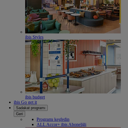
ibis Styles
ibis budget
ibis Go get it
Sadakat programı
Geri
Programı keşfedin
ALL Accor+ ibis Aboneliği