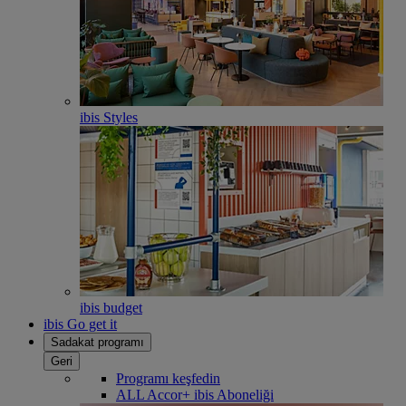
ibis Styles
ibis budget
ibis Go get it
Sadakat programı
Geri
Programı keşfedin
ALL Accor+ ibis Aboneliği