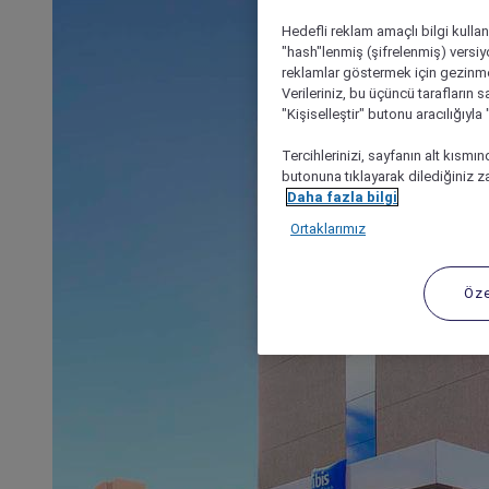
Hedefli reklam amaçlı bilgi kulla
"hash"lenmiş (şifrelenmiş) versiy
reklamlar göstermek için gezinme, 
Verileriniz, bu üçüncü tarafların s
"Kişiselleştir" butonu aracılığıyl
Tercihlerinizi, sayfanın alt kısmı
butonuna tıklayarak dilediğiniz za
Daha fazla bilgi
Ortaklarımız
Öze