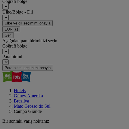
Coğrafi bölge
Ülke/Bölge - Dil
Ülke ve dil seçimimi onayla
EUR
(€)
Geri
Aşağıdan para biriminizi seçin
Coğrafi bölge
Para birimi
Para birimi seçimimi onayla
Hotels
Güney Amerika
Brezilya
Mato Grosso do Sul
Campo Grande
Bir sonraki varış noktanız