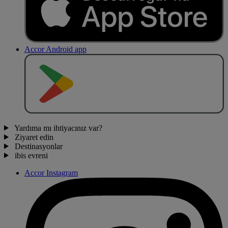
Accor Android app
O
BT
E
R
N
O
Yardıma mı ihtiyacınız var?
Ziyaret edin
Destinasyonlar
ibis evreni
Accor Instagram