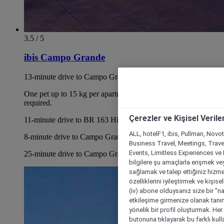
3.5 / 5
ibis Campo Grande
13-minute drive to Campo Grande Center
One pet up to 15 kg per apartment for a fee. Vaccination card
required.
Çerezler ve Kişisel Verile
11-minute drive to BR 163 Highway
ALL, hotelF1, ibis, Pullman, Novo
8-minute drive to Campo Grande Mall
Business Travel, Meetings, Travel
Events, Limitless Experiences ve 
25-minute drive to Campo Grande International Airport
bilgilere şu amaçlarla erişmek vey
sağlamak ve talep ettiğiniz hizmet
özelliklerini iyileştirmek ve kişise
(iv) abone olduysanız size bir "n
etkileşime girmenize olanak tanım
yönelik bir profil oluşturmak. Her b
butonuna tıklayarak bu farklı kul