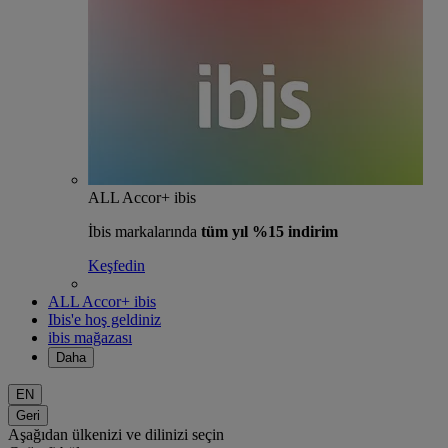
ALL Accor+ ibis
İbis markalarında
tüm yıl %15 indirim
Keşfedin
ALL Accor+ ibis
Ibis'e hoş geldiniz
ibis mağazası
Daha
EN
Geri
Aşağıdan ülkenizi ve dilinizi seçin