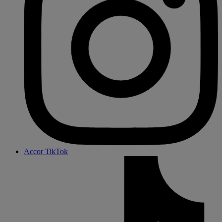
Accor TikTok