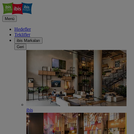
Menü
Hedefler
Teklifler
ibis Markaları
Geri
ibis