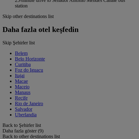
25-minute drive to Senador Antônio Mendes Canale bus
station
Skip other destinations list
Daha fazla otel keşfedin
Skip Şehirler list
Belem
Belo Horizonte
Curitiba
Foz do Iguacu
Itajai
Macae
Maceio
Manaus
Recife
Rio de Janeiro
Salvador
Uberlandia
Back to Şehirler list
Daha fazla göster (9)
Back to other destinations list