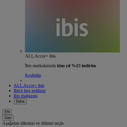
ALL Accor+ ibis
İbis markalarında
tüm yıl %15 indirim
Keşfedin
ALL Accor+ ibis
Ibis'e hoş geldiniz
ibis mağazası
Daha
EN
Geri
Aşağıdan ülkenizi ve dilinizi seçin