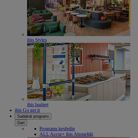
ibis Styles
ibis budget
ibis Go get it
Sadakat programı
Geri
Programı keşfedin
ALL Accor+ ibis Aboneliği