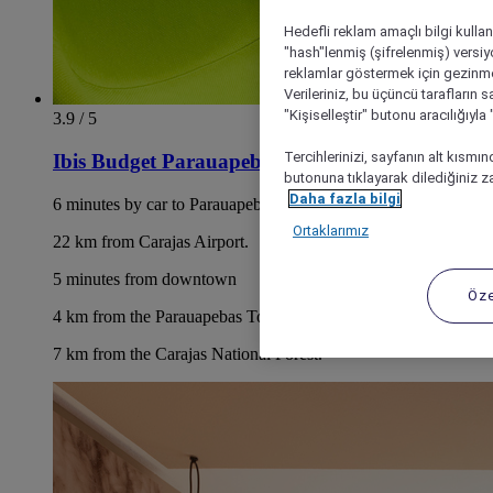
Hedefli reklam amaçlı bilgi kulla
"hash"lenmiş (şifrelenmiş) versiy
reklamlar göstermek için gezinme, 
Verileriniz, bu üçüncü tarafların s
"Kişiselleştir" butonu aracılığıyl
3.9 / 5
Tercihlerinizi, sayfanın alt kısmı
Ibis Budget Parauapebas
butonuna tıklayarak dilediğiniz za
Daha fazla bilgi
6 minutes by car to Parauapebas Bus Terminal
Ortaklarımız
22 km from Carajas Airport.
5 minutes from downtown
Öze
4 km from the Parauapebas Tourist Complex.
7 km from the Carajas National Forest.