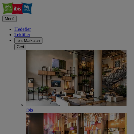
Menü
Hedefler
Teklifler
ibis Markaları
Geri
ibis