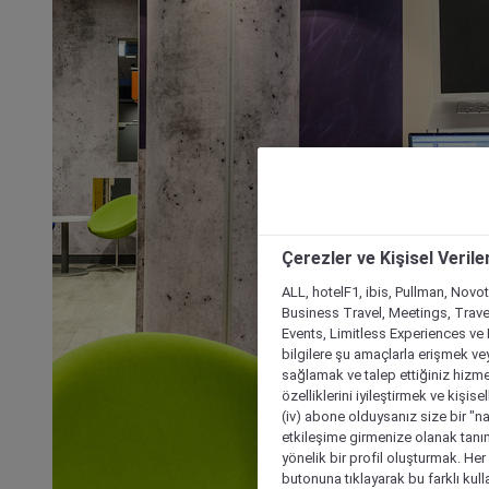
Çerezler ve Kişisel Verile
ALL, hotelF1, ibis, Pullman, Novo
Business Travel, Meetings, Travel
Events, Limitless Experiences ve 
bilgilere şu amaçlarla erişmek vey
sağlamak ve talep ettiğiniz hizmet
özelliklerini iyileştirmek ve kişise
(iv) abone olduysanız size bir "n
etkileşime girmenize olanak tanım
yönelik bir profil oluşturmak. Her b
butonuna tıklayarak bu farklı kul