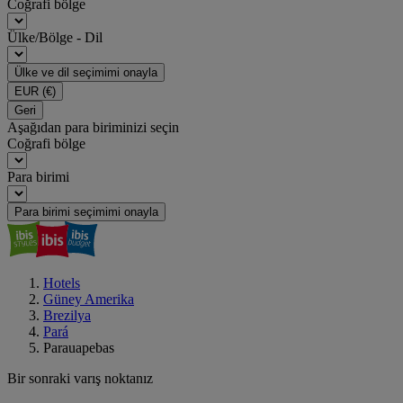
Coğrafi bölge
Ülke/Bölge - Dil
Ülke ve dil seçimimi onayla
EUR
(€)
Geri
Aşağıdan para biriminizi seçin
Coğrafi bölge
Para birimi
Para birimi seçimimi onayla
Hotels
Güney Amerika
Brezilya
Pará
Parauapebas
Bir sonraki varış noktanız