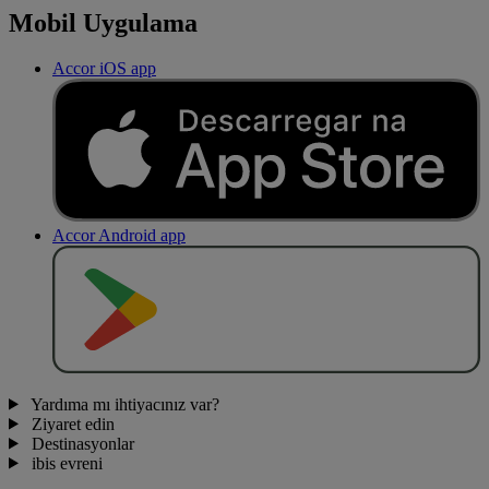
Mobil Uygulama
Accor iOS app
Accor Android app
O
BT
E
R
N
O
Yardıma mı ihtiyacınız var?
Ziyaret edin
Destinasyonlar
ibis evreni