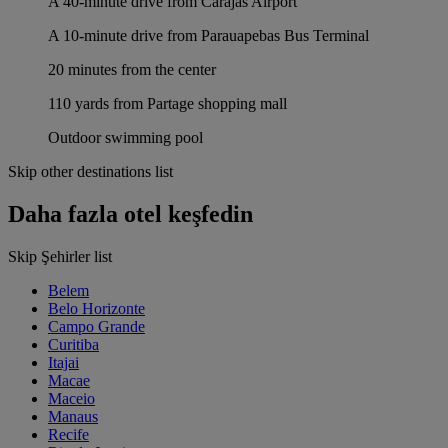
A 40-minute drive from Carajás Airport
A 10-minute drive from Parauapebas Bus Terminal
20 minutes from the center
110 yards from Partage shopping mall
Outdoor swimming pool
Skip other destinations list
Daha fazla otel keşfedin
Skip Şehirler list
Belem
Belo Horizonte
Campo Grande
Curitiba
Itajai
Macae
Maceio
Manaus
Recife