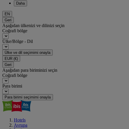
Daha
EN
Geri
Aşağıdan ülkenizi ve dilinizi seçin
Coğrafi bölge
Ülke/Bölge - Dil
Ülke ve dil seçimimi onayla
EUR
(€)
Geri
Aşağıdan para biriminizi seçin
Coğrafi bölge
Para birimi
Para birimi seçimimi onayla
Hotels
Avrupa