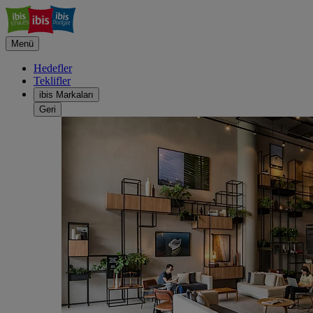
Menü
Hedefler
Teklifler
ibis Markaları
Geri