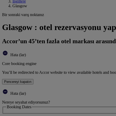
İngiltere
Glasgow
Bir sonraki varış noktanız
Glasgow : otel rezervasyonu yap
Accor’un 45’ten fazla otel markası arasınd
Hata (lar)
Core booking engine
You’ll be redirected to Accor website to view available hotels and bo
Pencereyi kapatın
Hata (lar)
Nereye seyahat ediyorsunuz?
Booking Dates