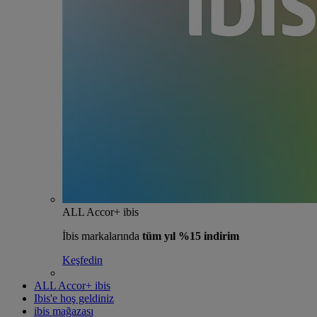
ALL Accor+ ibis
İbis markalarında
tüm yıl %15 indirim
Keşfedin
ALL Accor+ ibis
Ibis'e hoş geldiniz
ibis mağazası