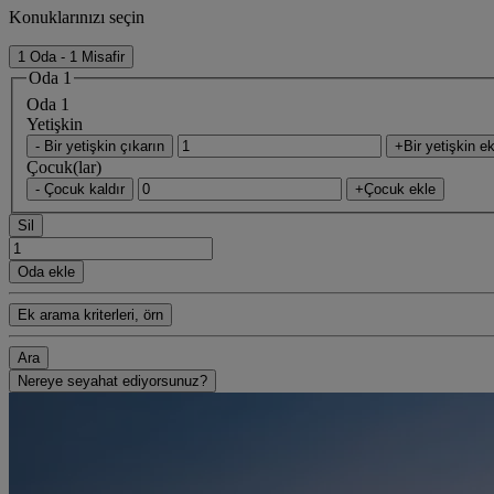
Konuklarınızı seçin
1 Oda - 1 Misafir
Oda 1
Oda 1
Yetişkin
- Bir yetişkin çıkarın
+Bir yetişkin ek
Çocuk(lar)
- Çocuk kaldır
+Çocuk ekle
Sil
Oda ekle
Ek arama kriterleri, örn
Ara
Nereye seyahat ediyorsunuz?