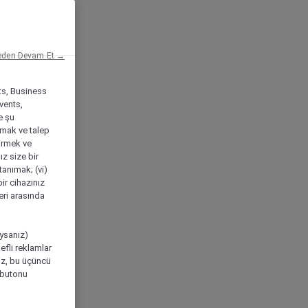
eden Devam Et →
ts, Business
vents,
e şu
amak ve talep
tirmek ve
ız size bir
tanımak; (vi)
ir cihazınız
leri arasında
ıysanız)
efli reklamlar
niz, bu üçüncü
" butonu