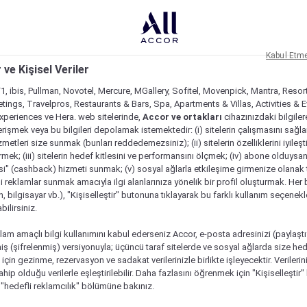
Kabul Etm
 ve Kişisel Veriler
1, ibis, Pullman, Novotel, Mercure, MGallery, Sofitel, Movenpick, Mantra, Resor
tings, Travelpros, Restaurants & Bars, Spa, Apartments & Villas, Activities & E
Experiences ve Hera. web sitelerinde,
Accor ve ortakları
cihazınızdaki bilgiler
rişmek veya bu bilgileri depolamak istemektedir: (i) sitelerin çalışmasını sağl
izmetleri size sunmak (bunları reddedemezsiniz); (ii) sitelerin özelliklerini iyileş
irmek; (iii) sitelerin hedef kitlesini ve performansını ölçmek; (iv) abone olduysan
si" (cashback) hizmeti sunmak; (v) sosyal ağlarla etkileşime girmenize olanak 
i reklamlar sunmak amacıyla ilgi alanlarınıza yönelik bir profil oluşturmak. Her b
on, bilgisayar vb.), "Kişiselleştir" butonuna tıklayarak bu farklı kullanım seçenek
ilirsiniz.
lam amaçlı bilgi kullanımını kabul ederseniz Accor, e-posta adresinizi (paylaşt
ş (şifrelenmiş) versiyonuyla; üçüncü taraf sitelerde ve sosyal ağlarda size hed
çin gezinme, rezervasyon ve sadakat verilerinizle birlikte işleyecektir. Verileri
sahip olduğu verilerle eşleştirilebilir. Daha fazlasını öğrenmek için "Kişiselleştir
a "hedefli reklamcılık" bölümüne bakınız.