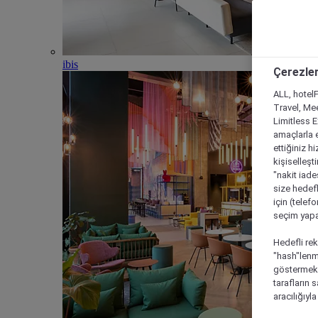
ibis
Çerezler
ALL, hotelF
Travel, Mee
Limitless 
amaçlarla e
ettiğiniz h
kişiselleşt
"nakit iade
size hedefl
için (telef
seçim yapab
Hedefli rek
"hash"lenmi
göstermek i
tarafların 
aracılığıyl