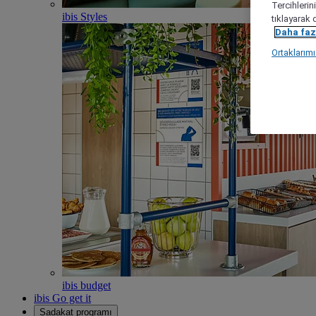
Tercihlerin
ibis Styles
tıklayarak 
Daha fazl
Ortaklarım
ibis budget
ibis Go get it
Sadakat programı