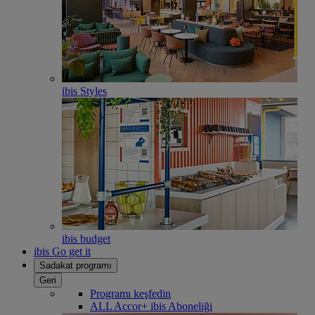
ibis Styles
ibis budget
ibis Go get it
Sadakat programı
Geri
Programı keşfedin
ALL Accor+ ibis Aboneliği