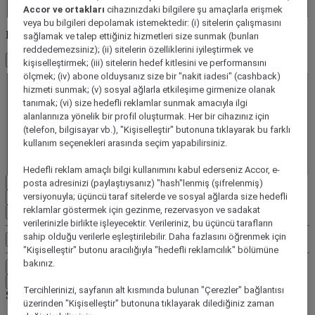
Accor ve ortakları
cihazınızdaki bilgilere şu amaçlarla erişmek
veya bu bilgileri depolamak istemektedir: (i) sitelerin çalışmasını
Konuklarınızı seçin
sağlamak ve talep ettiğiniz hizmetleri size sunmak (bunları
reddedemezsiniz); (ii) sitelerin özelliklerini iyileştirmek ve
1 Oda - 1 Misafir
kişiselleştirmek; (iii) sitelerin hedef kitlesini ve performansını
Oda 1
ölçmek; (iv) abone olduysanız size bir "nakit iadesi" (cashback)
Oda 1
hizmeti sunmak; (v) sosyal ağlarla etkileşime girmenize olanak
Yetişkin
tanımak; (vi) size hedefli reklamlar sunmak amacıyla ilgi
alanlarınıza yönelik bir profil oluşturmak. Her bir cihazınız için
- Bir yetişkin çıkarın
(telefon, bilgisayar vb.), "Kişiselleştir" butonuna tıklayarak bu farklı
+Bir yetişkin ekle
kullanım seçenekleri arasında seçim yapabilirsiniz.
Çocuk(lar)
- Çocuk kaldır
+Çocuk ekle
Hedefli reklam amaçlı bilgi kullanımını kabul ederseniz Accor, e-
Sil
posta adresinizi (paylaştıysanız) "hash"lenmiş (şifrelenmiş)
versiyonuyla; üçüncü taraf sitelerde ve sosyal ağlarda size hedefli
reklamlar göstermek için gezinme, rezervasyon ve sadakat
Oda ekle
verilerinizle birlikte işleyecektir. Verileriniz, bu üçüncü tarafların
sahip olduğu verilerle eşleştirilebilir. Daha fazlasını öğrenmek için
Ek arama kriterleri, örn
"Kişiselleştir" butonu aracılığıyla "hedefli reklamcılık" bölümüne
bakınız.
Ara
Nereye seyahat ediyorsunuz?
Tercihlerinizi, sayfanın alt kısmında bulunan "Çerezler" bağlantısı
Skip search by categories
üzerinden "Kişiselleştir" butonuna tıklayarak dilediğiniz zaman