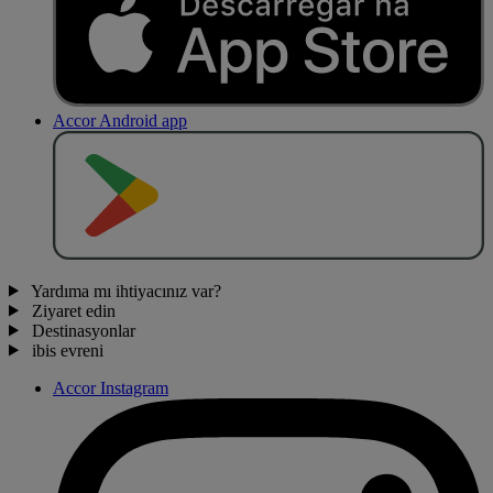
Accor Android app
O
BT
E
R
N
O
Yardıma mı ihtiyacınız var?
Ziyaret edin
Destinasyonlar
ibis evreni
Accor Instagram