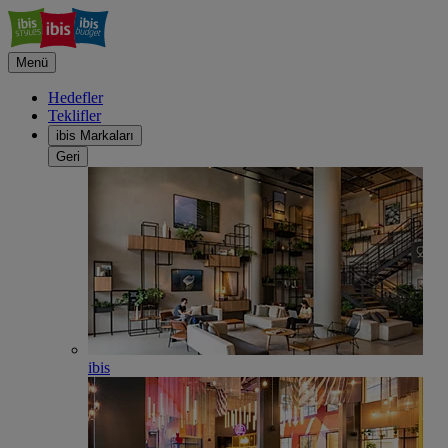
Menü
Hedefler
Teklifler
ibis Markaları
Geri
ibis