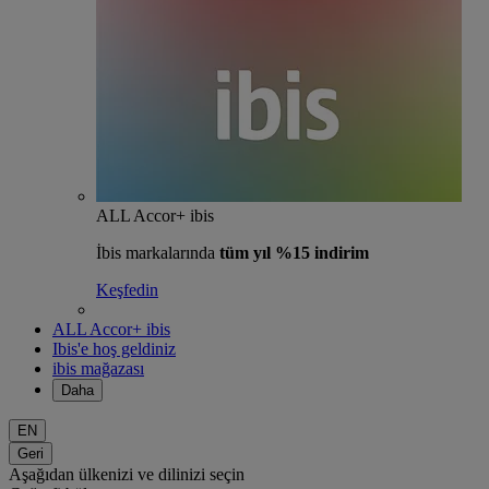
ALL Accor+ ibis
İbis markalarında
tüm yıl %15 indirim
Keşfedin
ALL Accor+ ibis
Ibis'e hoş geldiniz
ibis mağazası
Daha
EN
Geri
Aşağıdan ülkenizi ve dilinizi seçin