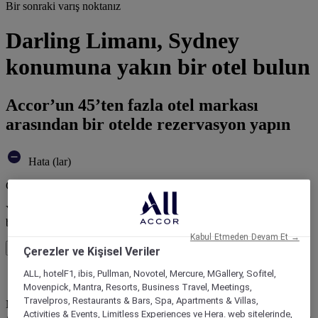
Bir sonraki varış noktanız
Darling Limanı, Sydney
konumuna yakın bir otel bulun
Accor’un 45’ten fazla otel markası
arasından bir otelde rezervasyon yapın
Hata (lar)
Core booking engine
You’ll be redirected to Accor website to view available hotels and
book your stay
Kabul Etmeden Devam Et →
Pencereyi kapatın
Çerezler ve Kişisel Veriler
ALL, hotelF1, ibis, Pullman, Novotel, Mercure, MGallery, Sofitel,
Hata (lar)
Movenpick, Mantra, Resorts, Business Travel, Meetings,
Travelpros, Restaurants & Bars, Spa, Apartments & Villas,
Nereye seyahat ediyorsunuz?
Activities & Events, Limitless Experiences ve Hera. web sitelerinde,
Booking Dates