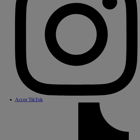
Accor TikTok