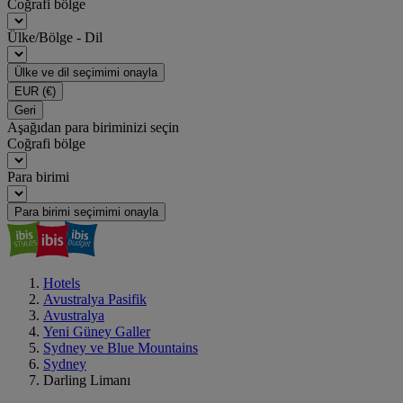
Coğrafi bölge
Ülke/Bölge - Dil
Ülke ve dil seçimimi onayla
EUR
(€)
Geri
Aşağıdan para biriminizi seçin
Coğrafi bölge
Para birimi
Para birimi seçimimi onayla
Hotels
Avustralya Pasifik
Avustralya
Yeni Güney Galler
Sydney ve Blue Mountains
Sydney
Darling Limanı