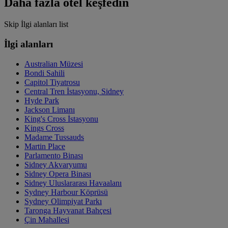
Daha fazla otel keşfedin
Skip İlgi alanları list
İlgi alanları
Australian Müzesi
Bondi Sahili
Capitol Tiyatrosu
Central Tren İstasyonu, Sidney
Hyde Park
Jackson Limanı
King's Cross İstasyonu
Kings Cross
Madame Tussauds
Martin Place
Parlamento Binası
Sidney Akvaryumu
Sidney Opera Binası
Sidney Uluslararası Havaalanı
Sydney Harbour Köprüsü
Sydney Olimpiyat Parkı
Taronga Hayvanat Bahçesi
Çin Mahallesi