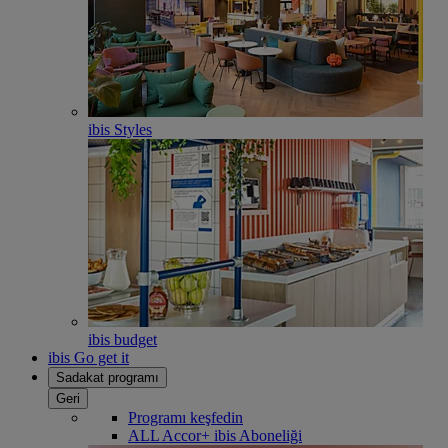
ibis Styles
ibis budget
ibis Go get it
Sadakat programı
Geri
Programı keşfedin
ALL Accor+ ibis Aboneliği