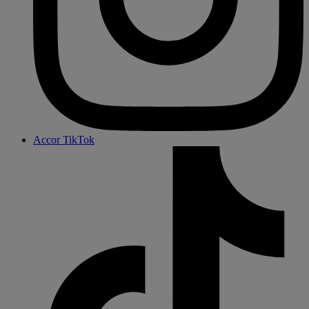
Accor TikTok