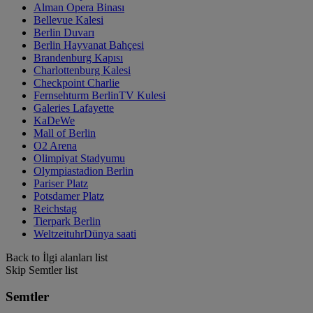
Alman Opera Binası
Bellevue Kalesi
Berlin Duvarı
Berlin Hayvanat Bahçesi
Brandenburg Kapısı
Charlottenburg Kalesi
Checkpoint Charlie
Fernsehturm BerlinTV Kulesi
Galeries Lafayette
KaDeWe
Mall of Berlin
O2 Arena
Olimpiyat Stadyumu
Olympiastadion Berlin
Pariser Platz
Potsdamer Platz
Reichstag
Tierpark Berlin
WeltzeituhrDünya saati
Back to İlgi alanları list
Skip Semtler list
Semtler