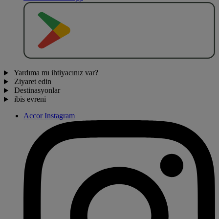
O
BT
E
R
N
O
Yardıma mı ihtiyacınız var?
Ziyaret edin
Destinasyonlar
ibis evreni
Accor Instagram