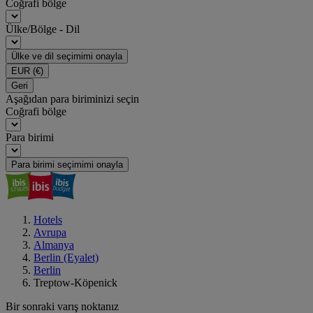
Coğrafi bölge
Ülke/Bölge - Dil
Ülke ve dil seçimimi onayla
EUR
(€)
Geri
Aşağıdan para biriminizi seçin
Coğrafi bölge
Para birimi
Para birimi seçimimi onayla
Hotels
Avrupa
Almanya
Berlin (Eyalet)
Berlin
Treptow-Köpenick
Bir sonraki varış noktanız