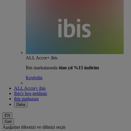
ALL Accor+ ibis
İbis markalarında
tüm yıl %15 indirim
Keşfedin
ALL Accor+ ibis
Ibis'e hoş geldiniz
ibis mağazası
Daha
EN
Geri
Aşağıdan ülkenizi ve dilinizi seçin