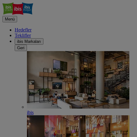
Menü
Hedefler
Teklifler
ibis Markaları
Geri
ibis