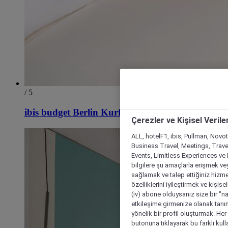
/ 5
ibis budget Berlin Kurfuerstendamm
Çerezler ve Kişisel Verile
ALL, hotelF1, ibis, Pullman, Novo
Business Travel, Meetings, Travel
Events, Limitless Experiences ve 
bilgilere şu amaçlarla erişmek vey
sağlamak ve talep ettiğiniz hizmet
özelliklerini iyileştirmek ve kişise
(iv) abone olduysanız size bir "n
etkileşime girmenize olanak tanım
yönelik bir profil oluşturmak. Her b
butonuna tıklayarak bu farklı kul