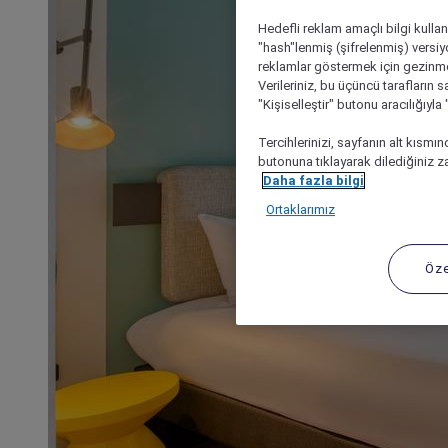
Hedefli reklam amaçlı bilgi kulla
"hash"lenmiş (şifrelenmiş) versiy
reklamlar göstermek için gezinme, 
Verileriniz, bu üçüncü tarafların s
"Kişiselleştir" butonu aracılığıyl
Tercihlerinizi, sayfanın alt kısmı
butonuna tıklayarak dilediğiniz za
Daha fazla bilgi
Ortaklarımız
Öze