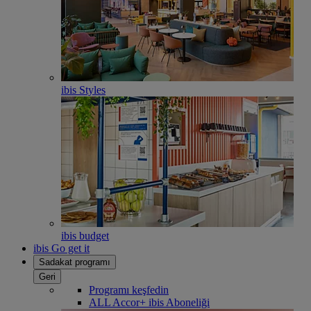
ibis Styles
ibis budget
ibis Go get it
Sadakat programı
Geri
Programı keşfedin
ALL Accor+ ibis Aboneliği