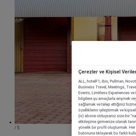
Çerezler ve Kişisel Verile
ALL, hotelF1, ibis, Pullman, Novo
Business Travel, Meetings, Travel
Events, Limitless Experiences ve 
bilgilere şu amaçlarla erişmek vey
sağlamak ve talep ettiğiniz hizmet
özelliklerini iyileştirmek ve kişise
(iv) abone olduysanız size bir "n
etkileşime girmenize olanak tanım
/ 5
yönelik bir profil oluşturmak. Her b
butonuna tıklayarak bu farklı kul