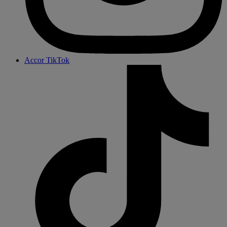
Accor TikTok