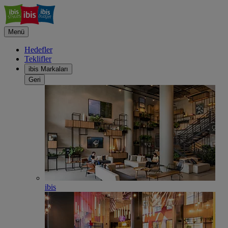
Menü
Hedefler
Teklifler
ibis Markaları
Geri
ibis