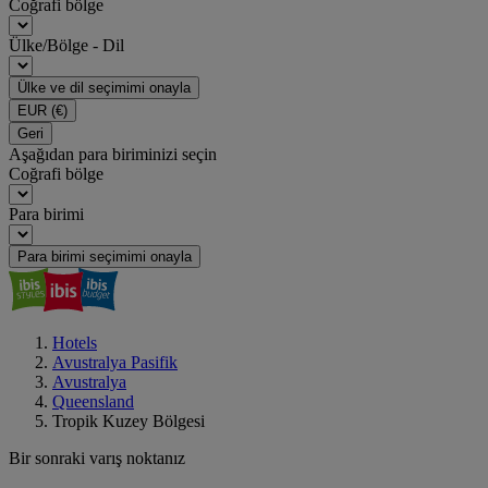
Coğrafi bölge
Ülke/Bölge - Dil
Ülke ve dil seçimimi onayla
EUR
(€)
Geri
Aşağıdan para biriminizi seçin
Coğrafi bölge
Para birimi
Para birimi seçimimi onayla
Hotels
Avustralya Pasifik
Avustralya
Queensland
Tropik Kuzey Bölgesi
Bir sonraki varış noktanız