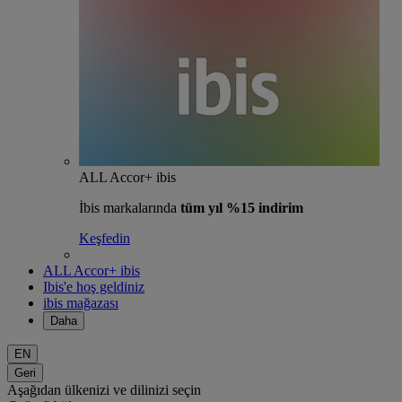
ALL Accor+ ibis
İbis markalarında
tüm yıl %15 indirim
Keşfedin
ALL Accor+ ibis
Ibis'e hoş geldiniz
ibis mağazası
Daha
EN
Geri
Aşağıdan ülkenizi ve dilinizi seçin