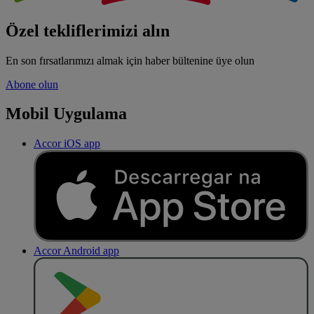
Özel tekliflerimizi alın
En son fırsatlarımızı almak için haber bültenine üye olun
Abone olun
Mobil Uygulama
Accor iOS app
Accor Android app
O
BT
E
R
N
O