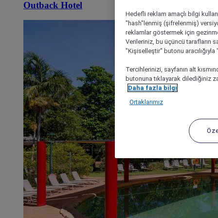
Outback Hotel
Hedefli reklam amaçlı bilgi kulla
"hash"lenmiş (şifrelenmiş) versiy
reklamlar göstermek için gezinme, 
Verileriniz, bu üçüncü tarafların s
"Kişiselleştir" butonu aracılığıyl
Tercihlerinizi, sayfanın alt kısmı
butonuna tıklayarak dilediğiniz za
Daha fazla bilgi
Ortaklarımız
Öze