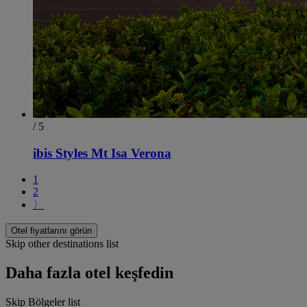
/ 5
ibis Styles Mt Isa Verona
1
2
〉
Otel fiyatlarını görün
Skip other destinations list
Daha fazla otel keşfedin
Skip Bölgeler list