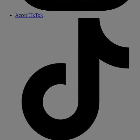
Accor TikTok