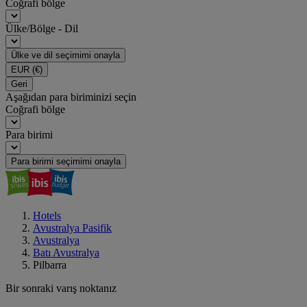
Coğrafi bölge
Ülke/Bölge - Dil
Ülke ve dil seçimimi onayla
EUR
(€)
Geri
Aşağıdan para biriminizi seçin
Coğrafi bölge
Para birimi
Para birimi seçimimi onayla
Hotels
Avustralya Pasifik
Avustralya
Batı Avustralya
Pilbarra
Bir sonraki varış noktanız