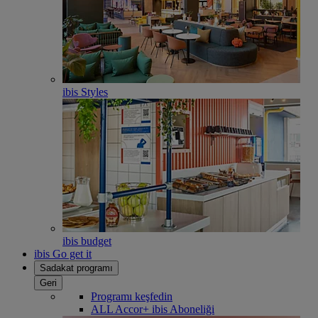
ibis Styles
ibis budget
ibis Go get it
Sadakat programı
Geri
Programı keşfedin
ALL Accor+ ibis Aboneliği