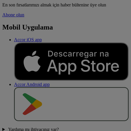
En son fırsatlarımızı almak için haber bültenine üye olun
Abone olun
Mobil Uygulama
Accor iOS app
Accor Android app
O
BT
E
R
N
O
Yardıma mı ihtiyacınız var?