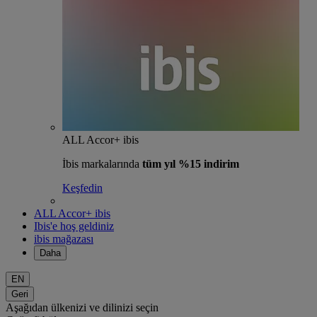
ALL Accor+ ibis
İbis markalarında
tüm yıl %15 indirim
Keşfedin
ALL Accor+ ibis
Ibis'e hoş geldiniz
ibis mağazası
Daha
EN
Geri
Aşağıdan ülkenizi ve dilinizi seçin