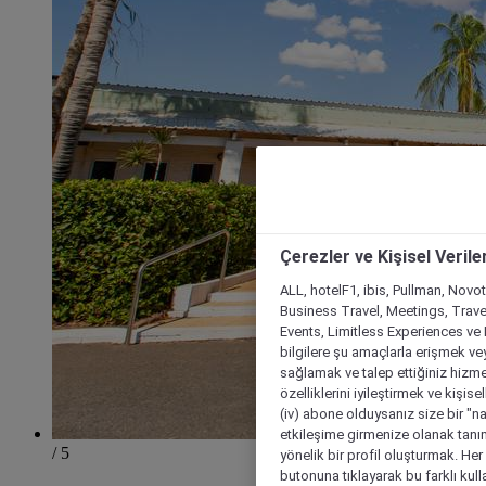
Çerezler ve Kişisel Verile
ALL, hotelF1, ibis, Pullman, Novo
Business Travel, Meetings, Travel
Events, Limitless Experiences ve 
bilgilere şu amaçlarla erişmek vey
sağlamak ve talep ettiğiniz hizmet
özelliklerini iyileştirmek ve kişise
(iv) abone olduysanız size bir "n
etkileşime girmenize olanak tanım
/ 5
yönelik bir profil oluşturmak. Her b
butonuna tıklayarak bu farklı kul