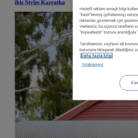
ibis Styles Karratha
Hedefli reklam amaçlı bilgi kulla
"hash"lenmiş (şifrelenmiş) versiy
reklamlar göstermek için gezinme, 
Verileriniz, bu üçüncü tarafların s
"Kişiselleştir" butonu aracılığıyl
Tercihlerinizi, sayfanın alt kısmı
butonuna tıklayarak dilediğiniz za
Daha fazla bilgi
Ortaklarımız
Öze