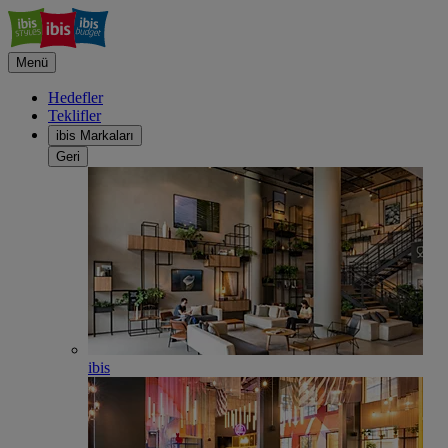
Menü
Hedefler
Teklifler
ibis Markaları
Geri
ibis