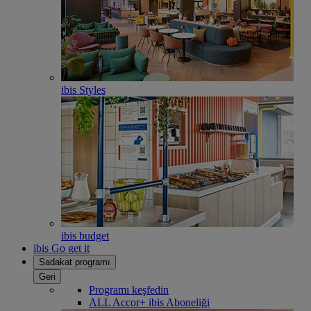
ibis Styles
ibis budget
ibis Go get it
Sadakat programı
Geri
Programı keşfedin
ALL Accor+ ibis Aboneliği