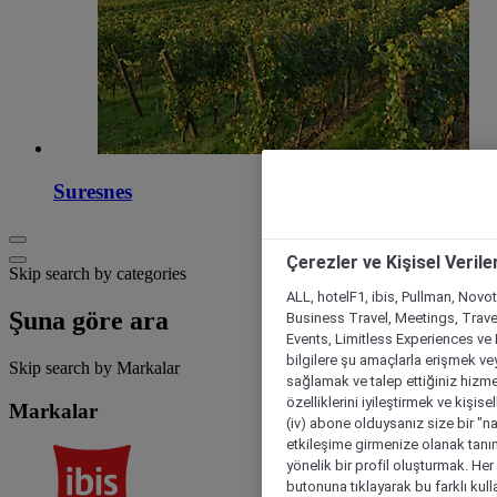
Suresnes
Çerezler ve Kişisel Verile
Skip search by categories
ALL, hotelF1, ibis, Pullman, Novo
Şuna göre ara
Business Travel, Meetings, Travel
Events, Limitless Experiences ve 
bilgilere şu amaçlarla erişmek vey
Skip search by Markalar
sağlamak ve talep ettiğiniz hizmet
özelliklerini iyileştirmek ve kişise
Markalar
(iv) abone olduysanız size bir "n
etkileşime girmenize olanak tanım
yönelik bir profil oluşturmak. Her b
butonuna tıklayarak bu farklı kul