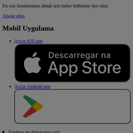
En son fırsatlarımızı almak için haber bültenine üye olun
Abone olun
Mobil Uygulama
Accor iOS app
Accor Android app
O
BT
E
R
N
O
Yardıma mı ihtiyacınız var?