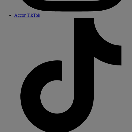
Accor TikTok