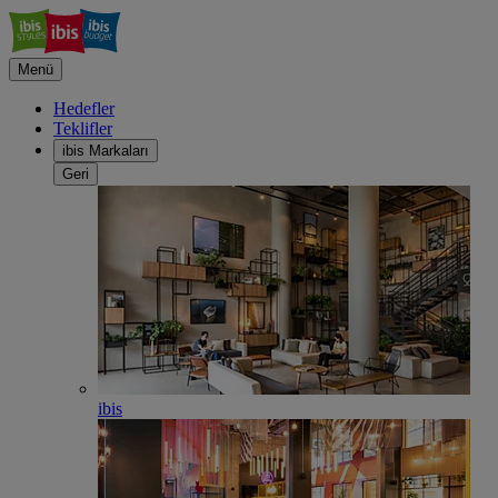
Menü
Hedefler
Teklifler
ibis Markaları
Geri
ibis