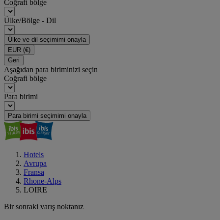
Coğrafi bölge
Ülke/Bölge - Dil
Ülke ve dil seçimimi onayla
EUR
(€)
Geri
Aşağıdan para biriminizi seçin
Coğrafi bölge
Para birimi
Para birimi seçimimi onayla
Hotels
Avrupa
Fransa
Rhone-Alps
LOIRE
Bir sonraki varış noktanız