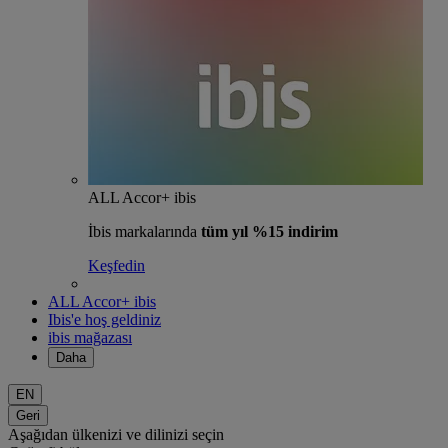
ALL Accor+ ibis
İbis markalarında
tüm yıl %15 indirim
Keşfedin
ALL Accor+ ibis
Ibis'e hoş geldiniz
ibis mağazası
Daha
EN
Geri
Aşağıdan ülkenizi ve dilinizi seçin