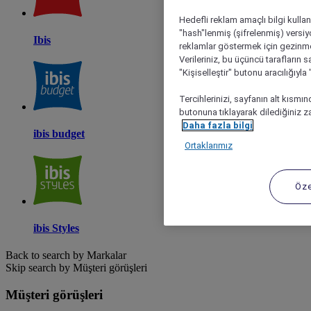
Hedefli reklam amaçlı bilgi kulla
"hash"lenmiş (şifrelenmiş) versiy
Ibis
reklamlar göstermek için gezinme, 
Verileriniz, bu üçüncü tarafların s
"Kişiselleştir" butonu aracılığıyl
Tercihlerinizi, sayfanın alt kısmı
butonuna tıklayarak dilediğiniz za
Daha fazla bilgi
ibis budget
Ortaklarımız
Öze
ibis Styles
Back to search by Markalar
Skip search by Müşteri görüşleri
Müşteri görüşleri