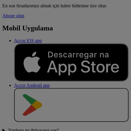
En son fırsatlarımızı almak için haber bültenine üye olun
Abone olun
Mobil Uygulama
Accor iOS app
Accor Android app
O
BT
E
R
N
O
Yardıma mı ihtiyacınız var?