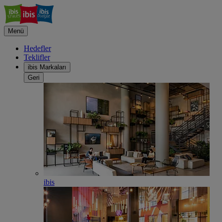
Menü
Hedefler
Teklifler
ibis Markaları
Geri
ibis