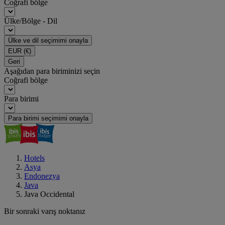
Coğrafi bölge
Ülke/Bölge - Dil
Ülke ve dil seçimimi onayla
EUR
(€)
Geri
Aşağıdan para biriminizi seçin
Coğrafi bölge
Para birimi
Para birimi seçimimi onayla
Hotels
Asya
Endonezya
Java
Java Occidental
Bir sonraki varış noktanız