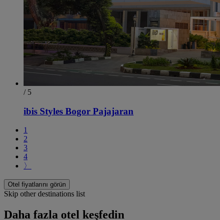
/ 5
ibis Styles Bogor Pajajaran
1
2
3
4
〉
Otel fiyatlarını görün
Skip other destinations list
Daha fazla otel keşfedin