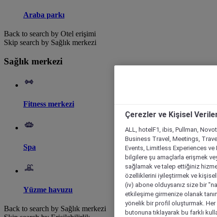
Araba parkı
Back to search by Otel erişimi
Skip search by Sağlık merkezi
Sağlık merkezi
Fitness merkezi
Çerezler ve Kişisel Verile
ALL, hotelF1, ibis, Pullman, Novo
Business Travel, Meetings, Travel
Spa
Events, Limitless Experiences ve 
bilgilere şu amaçlarla erişmek vey
sağlamak ve talep ettiğiniz hizmet
özelliklerini iyileştirmek ve kişise
(iv) abone olduysanız size bir "n
Yüzme havuzu
etkileşime girmenize olanak tanım
yönelik bir profil oluşturmak. Her b
Back to search by Sağlık merkezi
butonuna tıklayarak bu farklı kul