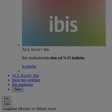
ALL Accor+ ibis
İbis markalarında
tüm yıl %15 indirim
Keşfedin
ALL Accor+ ibis
Ibis'e hoş geldiniz
ibis mağazası
Daha
EN
Geri
Aşağıdan ülkenizi ve dilinizi seçin