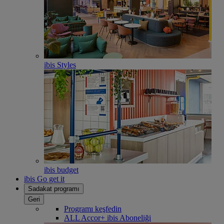
ibis Styles
ibis budget
ibis Go get it
Sadakat programı
Geri
Programı keşfedin
ALL Accor+ ibis Aboneliği