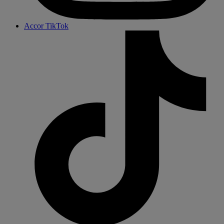
Accor TikTok