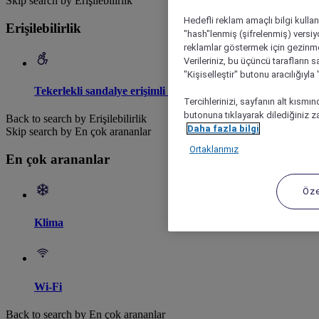
Skip search by Erişilebilirlik
Hedefli reklam amaçlı bilgi kulla
Erişilebilirlik
"hash"lenmiş (şifrelenmiş) versiy
reklamlar göstermek için gezinme, 
Verileriniz, bu üçüncü tarafların s
"Kişiselleştir" butonu aracılığıyl
Tekerlekli sandalye erişimli otel
Tercihlerinizi, sayfanın alt kısmı
butonuna tıklayarak dilediğiniz za
Back to search by Erişilebilirlik
Daha fazla bilgi
Skip search by En çok arananlar
Ortaklarımız
En çok arananlar
Öze
Klima
Wi-Fi
Back to search by En çok arananlar