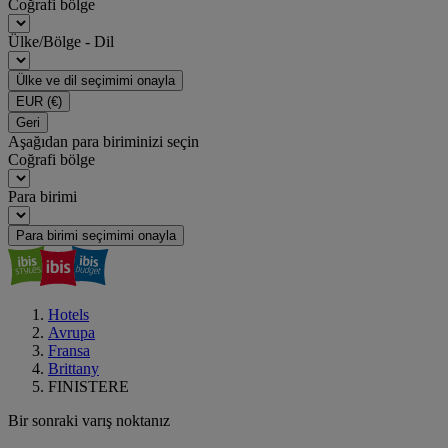
Coğrafi bölge
Ülke/Bölge - Dil
Ülke ve dil seçimimi onayla
EUR
(€)
Geri
Aşağıdan para biriminizi seçin
Coğrafi bölge
Para birimi
Para birimi seçimimi onayla
Hotels
Avrupa
Fransa
Brittany
FINISTERE
Bir sonraki varış noktanız