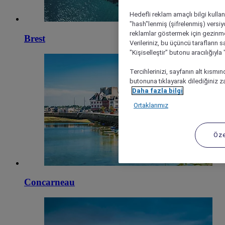
Hedefli reklam amaçlı bilgi kulla
"hash"lenmiş (şifrelenmiş) versiy
reklamlar göstermek için gezinme, 
Brest
Verileriniz, bu üçüncü tarafların s
"Kişiselleştir" butonu aracılığıyl
Tercihlerinizi, sayfanın alt kısmı
butonuna tıklayarak dilediğiniz za
Daha fazla bilgi
Ortaklarımız
Öze
Concarneau