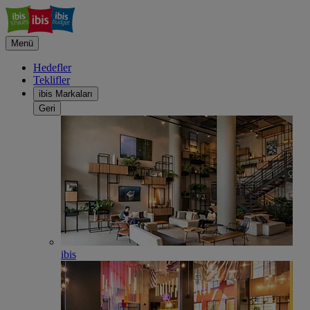
Menü
Hedefler
Teklifler
ibis Markaları
Geri
ibis