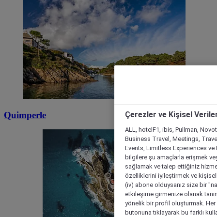
Quimperle
Çerezler ve Kişisel Verile
ALL, hotelF1, ibis, Pullman, Novo
Business Travel, Meetings, Travel
Events, Limitless Experiences ve 
bilgilere şu amaçlarla erişmek vey
sağlamak ve talep ettiğiniz hizmet
özelliklerini iyileştirmek ve kişise
(iv) abone olduysanız size bir "n
etkileşime girmenize olanak tanım
yönelik bir profil oluşturmak. Her b
butonuna tıklayarak bu farklı kul