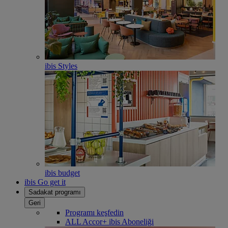
ibis Styles
ibis budget
ibis Go get it
Sadakat programı
Geri
Programı keşfedin
ALL Accor+ ibis Aboneliği