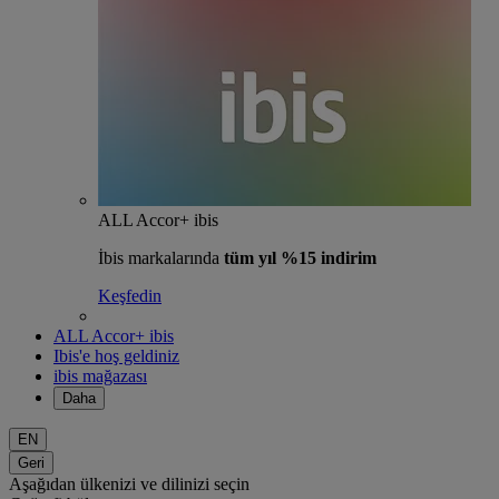
ALL Accor+ ibis
İbis markalarında
tüm yıl %15 indirim
Keşfedin
ALL Accor+ ibis
Ibis'e hoş geldiniz
ibis mağazası
Daha
EN
Geri
Aşağıdan ülkenizi ve dilinizi seçin