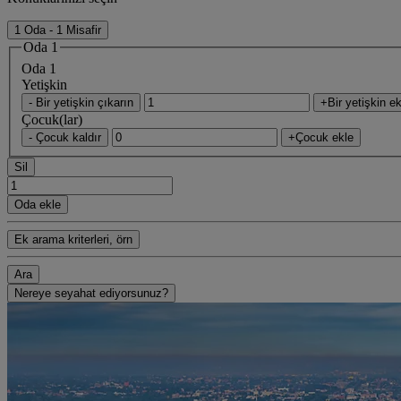
1 Oda - 1 Misafir
Oda 1
Oda 1
Yetişkin
- Bir yetişkin çıkarın
+Bir yetişkin ek
Çocuk(lar)
- Çocuk kaldır
+Çocuk ekle
Sil
Oda ekle
Ek arama kriterleri, örn
Ara
Nereye seyahat ediyorsunuz?