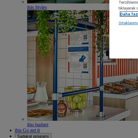
Tercihlerin
ibis Styles
tıklayarak 
Daha fazl
Ortaklarım
ibis budget
ibis Go get it
Sadakat programı