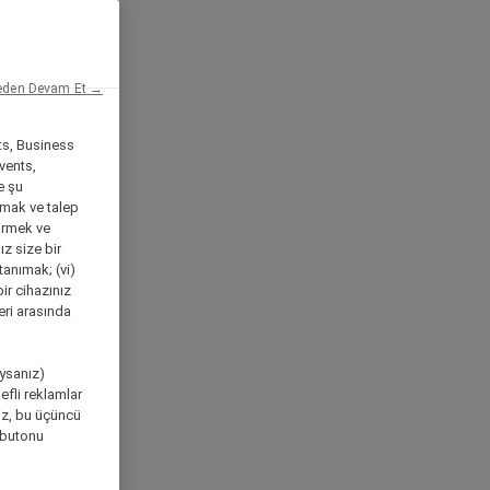
eden Devam Et →
ts, Business
vents,
e şu
amak ve talep
tirmek ve
ız size bir
tanımak; (vi)
ir cihazınız
leri arasında
ıysanız)
efli reklamlar
niz, bu üçüncü
" butonu