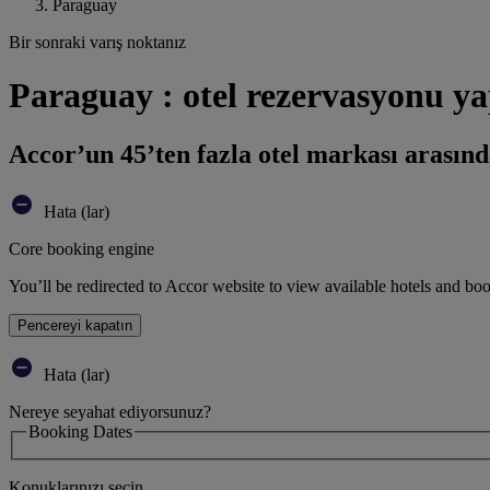
Paraguay
Bir sonraki varış noktanız
Paraguay : otel rezervasyonu y
Accor’un 45’ten fazla otel markası arasınd
Hata (lar)
Core booking engine
You’ll be redirected to Accor website to view available hotels and bo
Pencereyi kapatın
Hata (lar)
Nereye seyahat ediyorsunuz?
Booking Dates
Konuklarınızı seçin