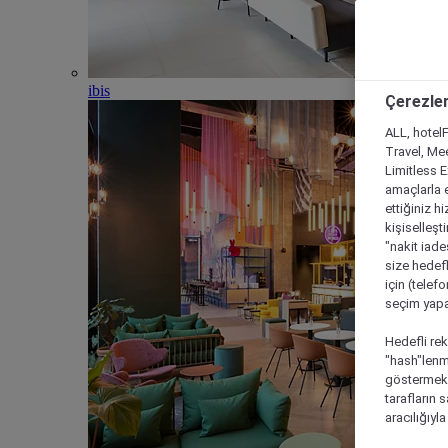
ibis
Çerezler
ALL, hotelF
Travel, Mee
Limitless 
amaçlarla e
ettiğiniz h
kişiselleşt
"nakit iade
size hedefl
için (telef
seçim yapab
Hedefli rek
"hash"lenmi
göstermek i
tarafların 
aracılığıyl