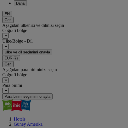
Daha
EN
Geri
Aşağıdan ülkenizi ve dilinizi seçin
Coğrafi bölge
Ülke/Bölge - Dil
Ülke ve dil seçimimi onayla
EUR
(€)
Geri
Aşağıdan para biriminizi seçin
Coğrafi bölge
Para birimi
Para birimi seçimimi onayla
Hotels
Güney Amerika