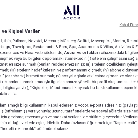
Kabul Etm
 ve Kişisel Veriler
1, ibis, Pullman, Novotel, Mercure, MGallery, Sofitel, Movenpick, Mantra, Resor
tings, Travelpros, Restaurants & Bars, Spa, Apartments & Villas, Activities & E
Experiences ve Hera. web sitelerinde,
Accor ve ortakları
cihazınızdaki bilgiler
rişmek veya bu bilgileri depolamak istemektedir: (i) sitelerin çalışmasını sağl
izmetleri size sunmak (bunları reddedemezsiniz); (ii) sitelerin özelliklerini iyileş
irmek; (iii) sitelerin hedef kitlesini ve performansını ölçmek; (iv) abone olduysan
si" (cashback) hizmeti sunmak; (v) sosyal ağlarla etkileşime girmenize olanak 
i reklamlar sunmak amacıyla ilgi alanlarınıza yönelik bir profil oluşturmak. Her b
on, bilgisayar vb.), "Kişiselleştir" butonuna tıklayarak bu farklı kullanım seçenek
ilirsiniz.
lam amaçlı bilgi kullanımını kabul ederseniz Accor, e-posta adresinizi (paylaşt
ş (şifrelenmiş) versiyonuyla; üçüncü taraf sitelerde ve sosyal ağlarda size hed
çin gezinme, rezervasyon ve sadakat verilerinizle birlikte işleyecektir. Verileri
sahip olduğu verilerle eşleştirilebilir. Daha fazlasını öğrenmek için "Kişiselleştir
a "hedefli reklamcılık" bölümüne bakınız.