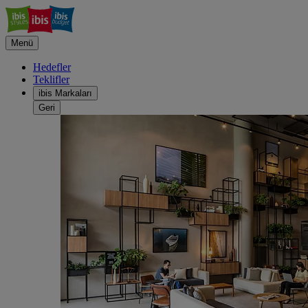
Menü
Hedefler
Teklifler
ibis Markaları
Geri