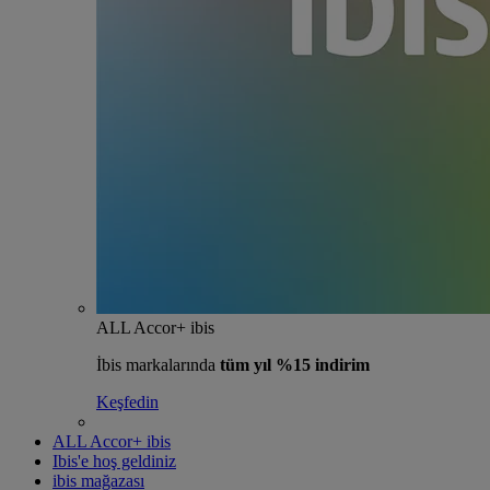
ALL Accor+ ibis
İbis markalarında
tüm yıl %15 indirim
Keşfedin
ALL Accor+ ibis
Ibis'e hoş geldiniz
ibis mağazası