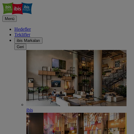
Menü
Hedefler
Teklifler
ibis Markaları
Geri
ibis