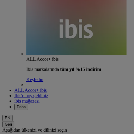
ALL Accor+ ibis
İbis markalarında
tüm yıl %15 indirim
Keşfedin
ALL Accor+ ibis
Ibis'e hoş geldiniz
ibis mağazası
Daha
EN
Geri
Aşağıdan ülkenizi ve dilinizi seçin