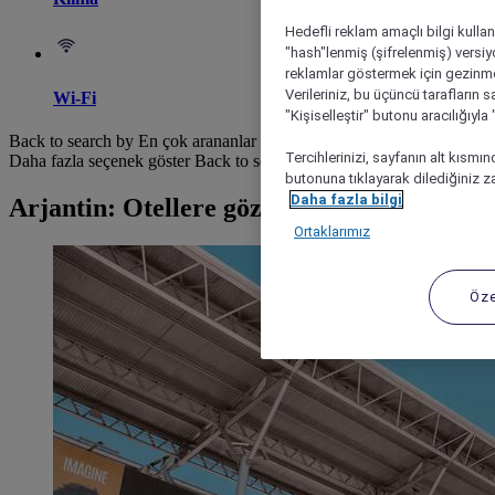
Hedefli reklam amaçlı bilgi kulla
"hash"lenmiş (şifrelenmiş) versiy
reklamlar göstermek için gezinme, 
Verileriniz, bu üçüncü tarafların s
Wi-Fi
"Kişiselleştir" butonu aracılığıyl
Back to search by En çok arananlar
Tercihlerinizi, sayfanın alt kısmı
Daha fazla seçenek göster
Back to search by categories
butonuna tıklayarak dilediğiniz za
Daha fazla bilgi
Arjantin: Otellere göz at
Ortaklarımız
Öze