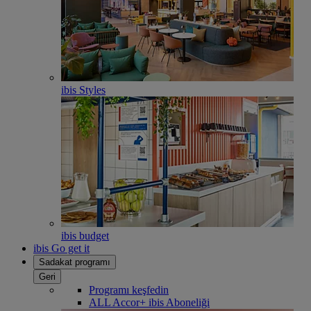
ibis Styles
ibis budget
ibis Go get it
Sadakat programı
Geri
Programı keşfedin
ALL Accor+ ibis Aboneliği