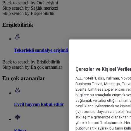
Back to search by Otel erişimi
Skip search by Sağlık merkezi
Skip search by Erişilebilirlik
Erişilebilirlik
Tekerlekli sandalye erişimli otel
Back to search by Erişilebilirlik
Skip search by En çok arananlar
Çerezler ve Kişisel Verile
En çok arananlar
ALL, hotelF1, ibis, Pullman, Novo
Business Travel, Meetings, Travel
Events, Limitless Experiences ve 
bilgilere şu amaçlarla erişmek vey
sağlamak ve talep ettiğiniz hizmet
Evcil hayvan kabul edilir
özelliklerini iyileştirmek ve kişise
(iv) abone olduysanız size bir "n
etkileşime girmenize olanak tanım
yönelik bir profil oluşturmak. Her b
butonuna tıklayarak bu farklı kul
Klima