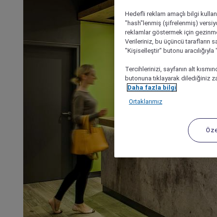
Hedefli reklam amaçlı bilgi kulla
"hash"lenmiş (şifrelenmiş) versiy
reklamlar göstermek için gezinme, 
Verileriniz, bu üçüncü tarafların s
"Kişiselleştir" butonu aracılığıyl
Tercihlerinizi, sayfanın alt kısmı
butonuna tıklayarak dilediğiniz za
Daha fazla bilgi
Ortaklarımız
Öze