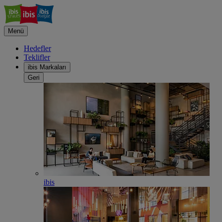
Menü
Hedefler
Teklifler
ibis Markaları
Geri
ibis