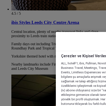
4.5 / 5
ibis Styles Leeds City Centre Arena
Central location, plenty of nearby transport links and close
proximity to Leeds train station
Family days out including Trinity Shopping Centre,
Roundhay Park and Tropical World all nearby
Çerezler ve Kişisel Verile
Yorkshire themed hotel with nods to Leeds' industrial past
ALL, hotelF1, ibis, Pullman, Novo
Nearby landmarks include First Direct Arena, 02 Academy
Business Travel, Meetings, Travel
and Leeds City Museum
Events, Limitless Experiences ve 
bilgilere şu amaçlarla erişmek vey
sağlamak ve talep ettiğiniz hizmet
özelliklerini iyileştirmek ve kişise
(iv) abone olduysanız size bir "n
etkileşime girmenize olanak tanım
yönelik bir profil oluşturmak. Her b
butonuna tıklayarak bu farklı kul