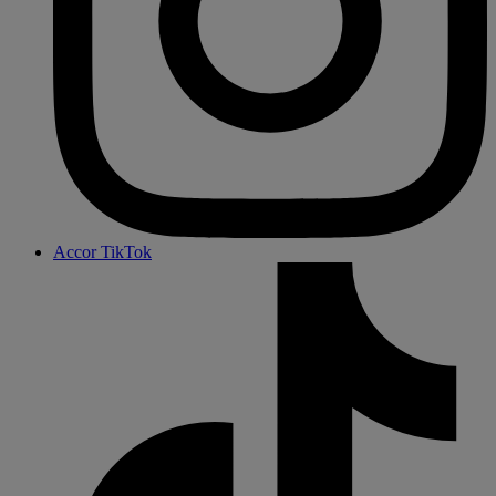
Accor TikTok