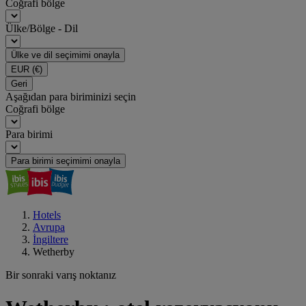
Coğrafi bölge
Ülke/Bölge - Dil
Ülke ve dil seçimimi onayla
EUR
(€)
Geri
Aşağıdan para biriminizi seçin
Coğrafi bölge
Para birimi
Para birimi seçimimi onayla
Hotels
Avrupa
İngiltere
Wetherby
Bir sonraki varış noktanız