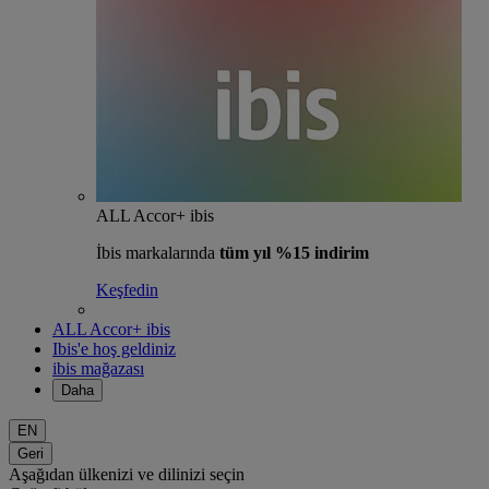
ALL Accor+ ibis
İbis markalarında
tüm yıl %15 indirim
Keşfedin
ALL Accor+ ibis
Ibis'e hoş geldiniz
ibis mağazası
Daha
EN
Geri
Aşağıdan ülkenizi ve dilinizi seçin