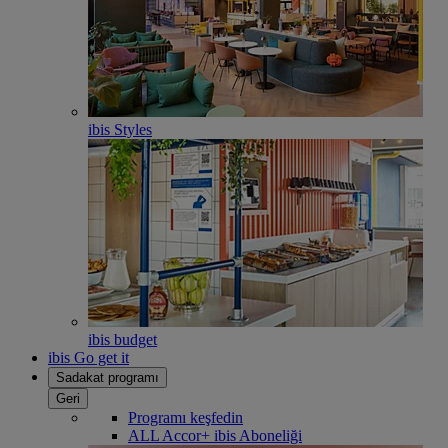
ibis Styles
ibis budget
ibis Go get it
Sadakat programı
Geri
Programı keşfedin
ALL Accor+ ibis Aboneliği