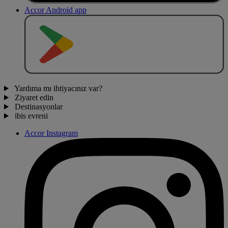
Accor Android app
O
BT
E
R
N
O
Yardıma mı ihtiyacınız var?
Ziyaret edin
Destinasyonlar
ibis evreni
Accor Instagram