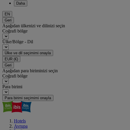
Daha
EN
Geri
Aşağıdan ülkenizi ve dilinizi seçin
Coğrafi bölge
Ülke/Bölge - Dil
Ülke ve dil seçimimi onayla
EUR
(€)
Geri
Aşağıdan para biriminizi seçin
Coğrafi bölge
Para birimi
Para birimi seçimimi onayla
Hotels
Avrupa