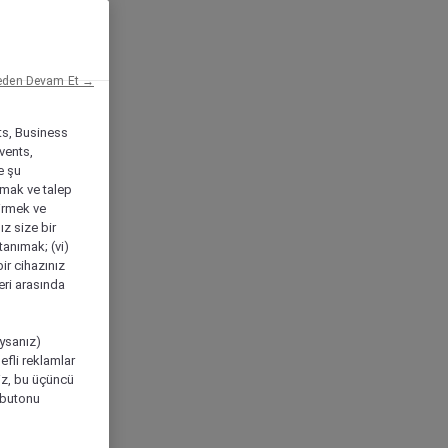
eden Devam Et →
ts, Business
vents,
e şu
amak ve talep
tirmek ve
ız size bir
tanımak; (vi)
ir cihazınız
leri arasında
ıysanız)
efli reklamlar
niz, bu üçüncü
" butonu