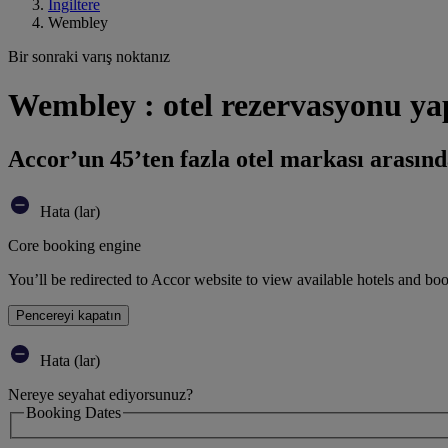
İngiltere
Wembley
Bir sonraki varış noktanız
Wembley : otel rezervasyonu ya
Accor’un 45’ten fazla otel markası arasınd
Hata (lar)
Core booking engine
You’ll be redirected to Accor website to view available hotels and bo
Pencereyi kapatın
Hata (lar)
Nereye seyahat ediyorsunuz?
Booking Dates