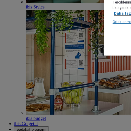
Tercihlerin
ibis Styles
tıklayarak 
Daha fazl
Ortaklarım
ibis budget
ibis Go get it
Sadakat programı