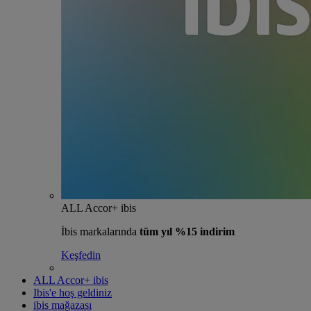
ALL Accor+ ibis
İbis markalarında
tüm yıl %15 indirim
Keşfedin
ALL Accor+ ibis
Ibis'e hoş geldiniz
ibis mağazası