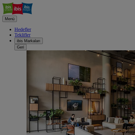
Menü
Hedefler
Teklifler
ibis Markaları
Geri