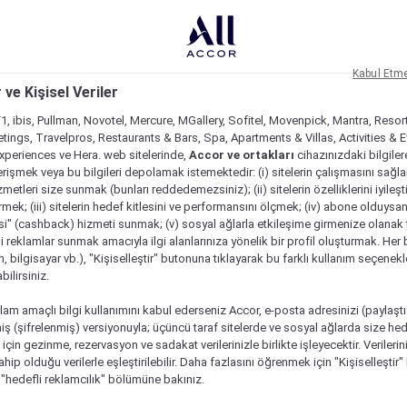
Kabul Etm
 ve Kişisel Veriler
1, ibis, Pullman, Novotel, Mercure, MGallery, Sofitel, Movenpick, Mantra, Resor
tings, Travelpros, Restaurants & Bars, Spa, Apartments & Villas, Activities & E
Experiences ve Hera. web sitelerinde,
Accor ve ortakları
cihazınızdaki bilgiler
rişmek veya bu bilgileri depolamak istemektedir: (i) sitelerin çalışmasını sağl
izmetleri size sunmak (bunları reddedemezsiniz); (ii) sitelerin özelliklerini iyileş
irmek; (iii) sitelerin hedef kitlesini ve performansını ölçmek; (iv) abone olduysan
si" (cashback) hizmeti sunmak; (v) sosyal ağlarla etkileşime girmenize olanak 
i reklamlar sunmak amacıyla ilgi alanlarınıza yönelik bir profil oluşturmak. Her b
on, bilgisayar vb.), "Kişiselleştir" butonuna tıklayarak bu farklı kullanım seçenek
ilirsiniz.
lam amaçlı bilgi kullanımını kabul ederseniz Accor, e-posta adresinizi (paylaşt
ş (şifrelenmiş) versiyonuyla; üçüncü taraf sitelerde ve sosyal ağlarda size hed
çin gezinme, rezervasyon ve sadakat verilerinizle birlikte işleyecektir. Verileri
sahip olduğu verilerle eşleştirilebilir. Daha fazlasını öğrenmek için "Kişiselleştir
a "hedefli reklamcılık" bölümüne bakınız.