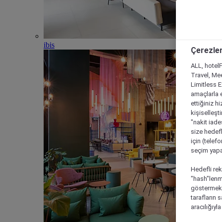
ibis
Çerezler
ALL, hotelF
Travel, Mee
Limitless 
amaçlarla e
ettiğiniz h
kişiselleşt
"nakit iade
size hedefl
için (telef
seçim yapab
Hedefli rek
"hash"lenmi
göstermek i
tarafların 
aracılığıyl