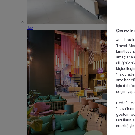
ibis
Çerezler
ALL, hotelF
Travel, Mee
Limitless 
amaçlarla e
ettiğiniz h
kişiselleşt
"nakit iade
size hedefl
için (telef
seçim yapab
Hedefli rek
"hash"lenmi
göstermek i
tarafların 
aracılığıyl