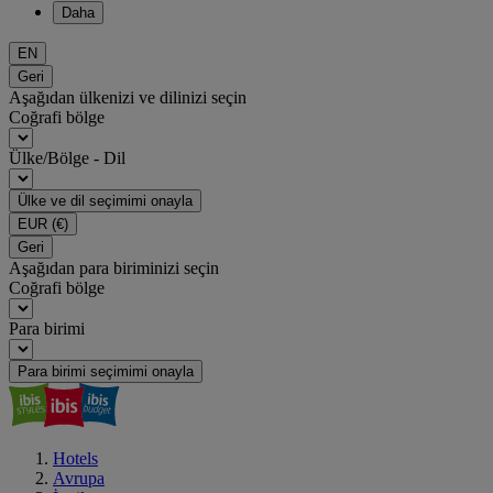
Daha
EN
Geri
Aşağıdan ülkenizi ve dilinizi seçin
Coğrafi bölge
Ülke/Bölge - Dil
Ülke ve dil seçimimi onayla
EUR
(€)
Geri
Aşağıdan para biriminizi seçin
Coğrafi bölge
Para birimi
Para birimi seçimimi onayla
Hotels
Avrupa