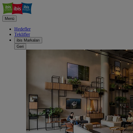
Menü
Hedefler
Teklifler
ibis Markaları
Geri