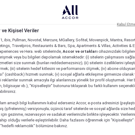
Kabul Etm
 ve Kişisel Veriler
1, ibis, Pullman, Novotel, Mercure, MGallery, Sofitel, Movenpick, Mantra, Resor
tings, Travelpros, Restaurants & Bars, Spa, Apartments & Villas, Activities & E
Experiences ve Hera. web sitelerinde,
Accor ve ortakları
cihazınızdaki bilgiler
rişmek veya bu bilgileri depolamak istemektedir: (i) sitelerin çalışmasını sağl
izmetleri size sunmak (bunları reddedemezsiniz); (ii) sitelerin özelliklerini iyileş
irmek; (iii) sitelerin hedef kitlesini ve performansını ölçmek; (iv) abone olduysan
si" (cashback) hizmeti sunmak; (v) sosyal ağlarla etkileşime girmenize olanak 
i reklamlar sunmak amacıyla ilgi alanlarınıza yönelik bir profil oluşturmak. Her b
on, bilgisayar vb.), "Kişiselleştir" butonuna tıklayarak bu farklı kullanım seçenek
ilirsiniz.
lam amaçlı bilgi kullanımını kabul ederseniz Accor, e-posta adresinizi (paylaşt
ş (şifrelenmiş) versiyonuyla; üçüncü taraf sitelerde ve sosyal ağlarda size hed
çin gezinme, rezervasyon ve sadakat verilerinizle birlikte işleyecektir. Verileri
sahip olduğu verilerle eşleştirilebilir. Daha fazlasını öğrenmek için "Kişiselleştir
a "hedefli reklamcılık" bölümüne bakınız.