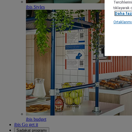
Tercihlerin
ibis Styles
tıklayarak 
Daha fazl
Ortaklarım
ibis budget
ibis Go get it
Sadakat programı