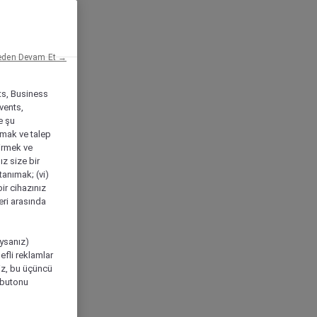
eden Devam Et →
ts, Business
vents,
e şu
amak ve talep
tirmek ve
ız size bir
tanımak; (vi)
ir cihazınız
leri arasında
ıysanız)
efli reklamlar
niz, bu üçüncü
" butonu