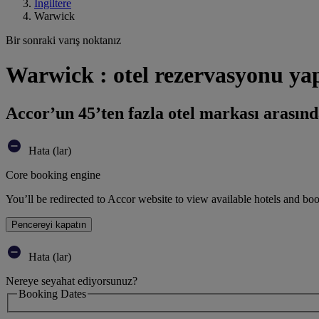
İngiltere
Warwick
Bir sonraki varış noktanız
Warwick : otel rezervasyonu ya
Accor’un 45’ten fazla otel markası arasınd
Hata (lar)
Core booking engine
You’ll be redirected to Accor website to view available hotels and bo
Pencereyi kapatın
Hata (lar)
Nereye seyahat ediyorsunuz?
Booking Dates