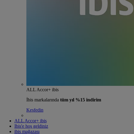
ALL Accor+ ibis
İbis markalarında
tüm yıl %15 indirim
Keşfedin
ALL Accor+ ibis
Ibis'e hoş geldiniz
ibis mağazası