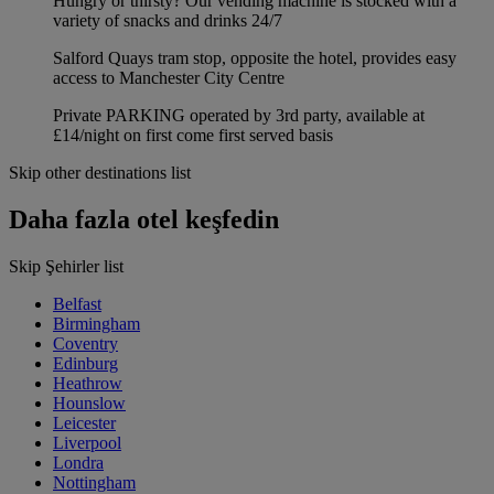
Hungry or thirsty? Our vending machine is stocked with a
variety of snacks and drinks 24/7
Salford Quays tram stop, opposite the hotel, provides easy
access to Manchester City Centre
Private PARKING operated by 3rd party, available at
£14/night on first come first served basis
Skip other destinations list
Daha fazla otel keşfedin
Skip Şehirler list
Belfast
Birmingham
Coventry
Edinburg
Heathrow
Hounslow
Leicester
Liverpool
Londra
Nottingham