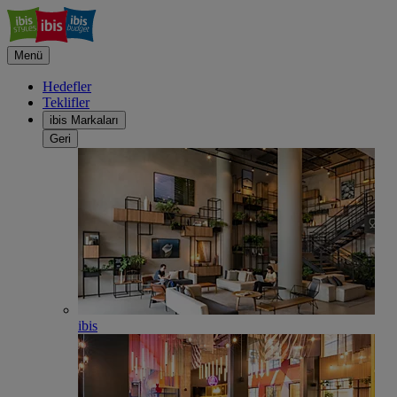
Menü
Hedefler
Teklifler
ibis Markaları
Geri
ibis