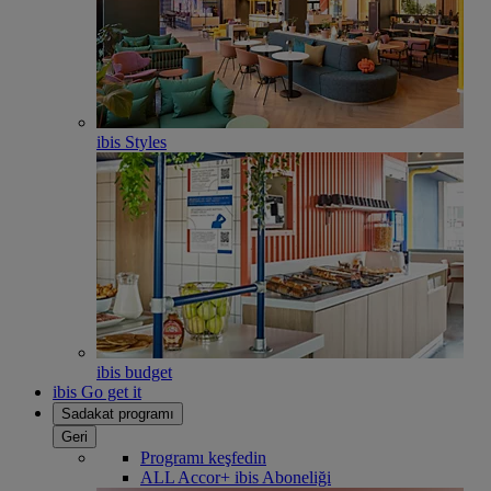
ibis Styles
ibis budget
ibis Go get it
Sadakat programı
Geri
Programı keşfedin
ALL Accor+ ibis Aboneliği