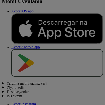
Mobil Uygulama
Accor iOS app
Accor Android app
O
BT
E
R
N
O
Yardıma mı ihtiyacınız var?
Ziyaret edin
Destinasyonlar
ibis evreni
Accor Instagram