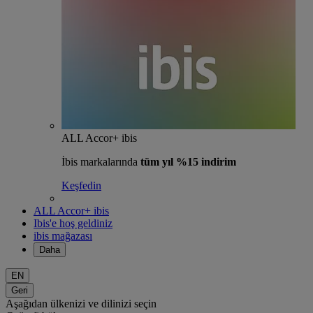
ALL Accor+ ibis
İbis markalarında
tüm yıl %15 indirim
Keşfedin
ALL Accor+ ibis
Ibis'e hoş geldiniz
ibis mağazası
Daha
EN
Geri
Aşağıdan ülkenizi ve dilinizi seçin