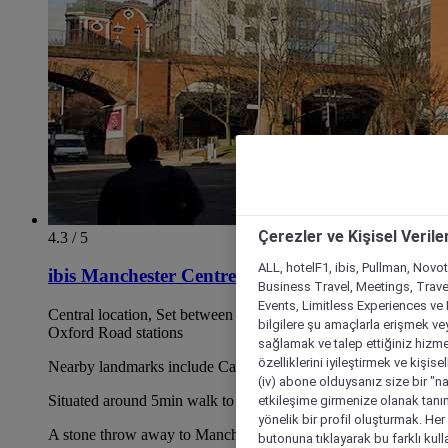
Çerezler ve Kişisel Verile
4.3 / 5
ALL, hotelF1, ibis, Pullman, Novo
ibis Manchester Centre Princess Street
Business Travel, Meetings, Travel
Events, Limitless Experiences ve 
Central location, Set between Manchester Piccadilly and
bilgilere şu amaçlarla erişmek vey
Oxford Road stations
sağlamak ve talep ettiğiniz hizmet
özelliklerini iyileştirmek ve kişise
Nearby landmarks include Canal Street and Chinatown
(iv) abone olduysanız size bir "n
Situated around 5min walk to the Palace theatre
etkileşime girmenize olanak tanım
yönelik bir profil oluşturmak. Her b
A stone throw away to Manchester University
butonuna tıklayarak bu farklı kul