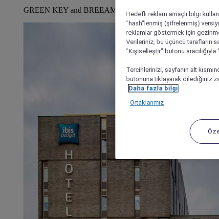
GREEN KEY and BREEAM Certifications
Hedefli reklam amaçlı bilgi kulla
"hash"lenmiş (şifrelenmiş) versiy
reklamlar göstermek için gezinme, 
Verileriniz, bu üçüncü tarafların s
"Kişiselleştir" butonu aracılığıyl
Tercihlerinizi, sayfanın alt kısmı
butonuna tıklayarak dilediğiniz za
Daha fazla bilgi
Ortaklarımız
Öze