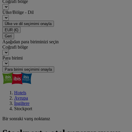
Coğrafi bölge
Ülke/Bölge - Dil
Ülke ve dil seçimimi onayla
EUR
(€)
Geri
Aşağıdan para biriminizi seçin
Coğrafi bölge
Para birimi
Para birimi seçimimi onayla
Hotels
Avrupa
İngiltere
Stockport
Bir sonraki varış noktanız