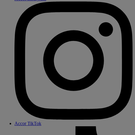
Accor TikTok