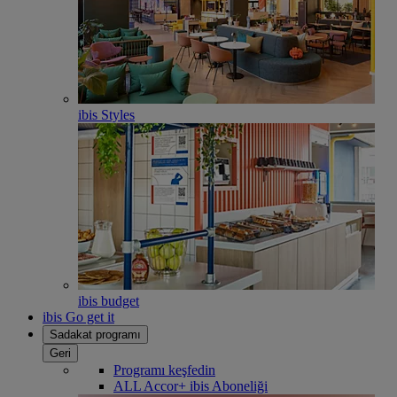
ibis Styles
ibis budget
ibis Go get it
Sadakat programı
Geri
Programı keşfedin
ALL Accor+ ibis Aboneliği