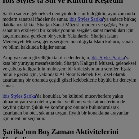
Ibis Styles'ta Stil ve Kültürü Keşfedin
Şarika sadece geleneksel deneyimlerle sınırlı değildir; aynı zamanda
modern sanatsal ifadeler de sunar.
ibis Styles Şarika
'ya sadece birkaç
dakika uzaklıkta, Sharjah Sanat Müzesi, modern ve çağdaş Arap
sanatının etkileyici bir koleksiyonunu sergiler, sanat meraklıları için
kaçırılmaması gereken bir yerdir. Yakınlarda, Sharjah İslam
Medeniyeti Müzesi, geniş sergileri aracılığıyla İslam kültürü, sanatı
ve bilimi hakkında bilgiler sunar.
Arap yazısının güzelliğini takdir edenler için,
ibis Styles Şarika
'ya
kısa bir yürüyüş mesafesindeki Sharjah Kaligrafi Müzesi, geleneksel
ve çağdaş kaligrafinin muhteşem bir koleksiyonunu sergiler. Eşsiz
bir aile gezisi için, yakındaki Al Noor Kelebek Evi, özel olarak
tasarlanmış bir ortamda çeşitli güzel kelebeklerle büyülü bir deneyim
sunar.
ibis Styles Şarika
'da konuklar, bu kültürel mücevherlere yakın
olmanın yanı sıra otelin yaratıcı ve ilham verici atmosferinin de
keyfini çıkarır. Şıklık ve konfor göz önünde bulundurularak
tasarlanan bu otel, şık ama uygun fiyatlı bir konaklama arayanlar
için ideal bir seçimdir.
Şarika'nın Boş Zaman Aktivitelerini