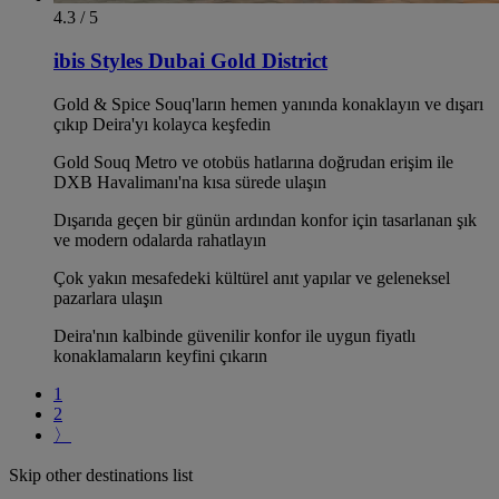
4.3 / 5
ibis Styles Dubai Gold District
Gold & Spice Souq'ların hemen yanında konaklayın ve dışarı
çıkıp Deira'yı kolayca keşfedin
Gold Souq Metro ve otobüs hatlarına doğrudan erişim ile
DXB Havalimanı'na kısa sürede ulaşın
Dışarıda geçen bir günün ardından konfor için tasarlanan şık
ve modern odalarda rahatlayın
Çok yakın mesafedeki kültürel anıt yapılar ve geleneksel
pazarlara ulaşın
Deira'nın kalbinde güvenilir konfor ile uygun fiyatlı
konaklamaların keyfini çıkarın
1
2
〉
Skip other destinations list