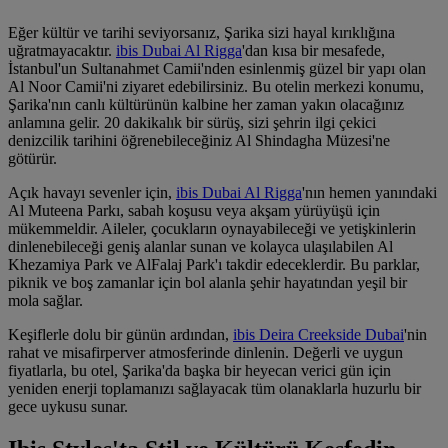
Eğer kültür ve tarihi seviyorsanız, Şarika sizi hayal kırıklığına
uğratmayacaktır.
ibis Dubai Al Rigga
'dan kısa bir mesafede,
İstanbul'un Sultanahmet Camii'nden esinlenmiş güzel bir yapı olan
Al Noor Camii'ni ziyaret edebilirsiniz. Bu otelin merkezi konumu,
Şarika'nın canlı kültürünün kalbine her zaman yakın olacağınız
anlamına gelir. 20 dakikalık bir sürüş, sizi şehrin ilgi çekici
denizcilik tarihini öğrenebileceğiniz Al Shindagha Müzesi'ne
götürür.
Açık havayı sevenler için,
ibis Dubai Al Rigga
'nın hemen yanındaki
Al Muteena Parkı, sabah koşusu veya akşam yürüyüşü için
mükemmeldir. Aileler, çocukların oynayabileceği ve yetişkinlerin
dinlenebileceği geniş alanlar sunan ve kolayca ulaşılabilen Al
Khezamiya Park ve AlFalaj Park'ı takdir edeceklerdir. Bu parklar,
piknik ve boş zamanlar için bol alanla şehir hayatından yeşil bir
mola sağlar.
Keşiflerle dolu bir günün ardından,
ibis Deira Creekside Dubai
'nin
rahat ve misafirperver atmosferinde dinlenin. Değerli ve uygun
fiyatlarla, bu otel, Şarika'da başka bir heyecan verici gün için
yeniden enerji toplamanızı sağlayacak tüm olanaklarla huzurlu bir
gece uykusu sunar.