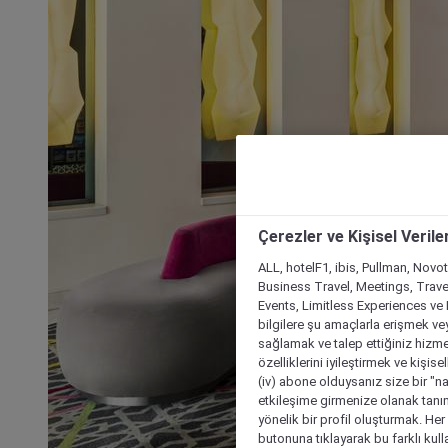
Çerezler ve Kişisel Verile
ALL, hotelF1, ibis, Pullman, Novo
Business Travel, Meetings, Travel
Events, Limitless Experiences ve 
bilgilere şu amaçlarla erişmek vey
sağlamak ve talep ettiğiniz hizmet
özelliklerini iyileştirmek ve kişise
(iv) abone olduysanız size bir "n
etkileşime girmenize olanak tanım
yönelik bir profil oluşturmak. Her b
butonuna tıklayarak bu farklı kul