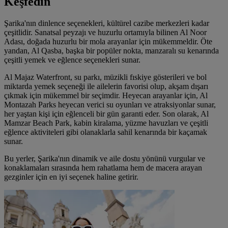
Keşfedin
Şarika'nın dinlence seçenekleri, kültürel cazibe merkezleri kadar
çeşitlidir. Sanatsal peyzajı ve huzurlu ortamıyla bilinen Al Noor
Adası, doğada huzurlu bir mola arayanlar için mükemmeldir. Öte
yandan, Al Qasba, başka bir popüler nokta, manzaralı su kenarında
çeşitli yemek ve eğlence seçenekleri sunar.
Al Majaz Waterfront, su parkı, müzikli fıskiye gösterileri ve bol
miktarda yemek seçeneği ile ailelerin favorisi olup, akşam dışarı
çıkmak için mükemmel bir seçimdir. Heyecan arayanlar için, Al
Montazah Parks heyecan verici su oyunları ve atraksiyonlar sunar,
her yaştan kişi için eğlenceli bir gün garanti eder. Son olarak, Al
Mamzar Beach Park, kabin kiralama, yüzme havuzları ve çeşitli
eğlence aktiviteleri gibi olanaklarla sahil kenarında bir kaçamak
sunar.
Bu yerler, Şarika'nın dinamik ve aile dostu yönünü vurgular ve
konaklamaları sırasında hem rahatlama hem de macera arayan
gezginler için en iyi seçenek haline getirir.