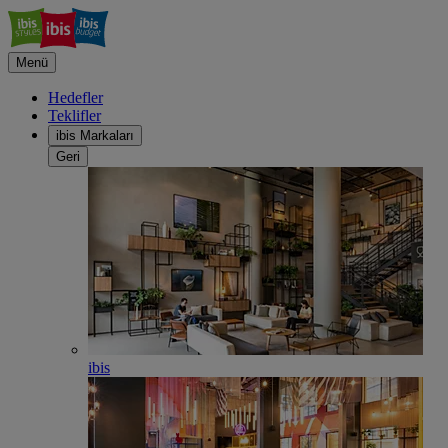
Menü
Hedefler
Teklifler
ibis Markaları
Geri
ibis