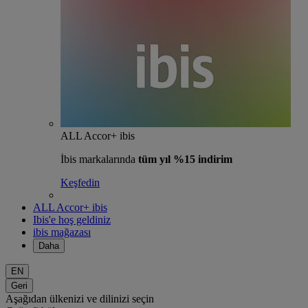
ALL Accor+ ibis
İbis markalarında
tüm yıl %15 indirim
Keşfedin
ALL Accor+ ibis
Ibis'e hoş geldiniz
ibis mağazası
Daha
EN
Geri
Aşağıdan ülkenizi ve dilinizi seçin