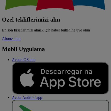
Özel tekliflerimizi alın
En son fırsatlarımızı almak için haber bültenine üye olun
Abone olun
Mobil Uygulama
Accor iOS app
Accor Android app
O
BT
E
R
N
O