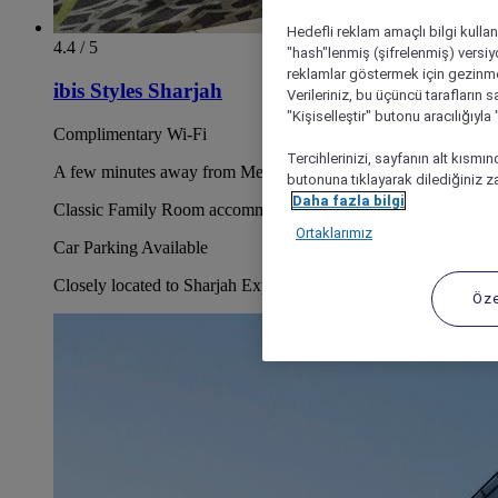
Hedefli reklam amaçlı bilgi kulla
4.4 / 5
"hash"lenmiş (şifrelenmiş) versiy
reklamlar göstermek için gezinme, 
ibis Styles Sharjah
Verileriniz, bu üçüncü tarafların s
"Kişiselleştir" butonu aracılığıyl
Complimentary Wi-Fi
Tercihlerinizi, sayfanın alt kısmı
A few minutes away from Mega Mall
butonuna tıklayarak dilediğiniz za
Daha fazla bilgi
Classic Family Room accommodating up to 4 guests
Ortaklarımız
Car Parking Available
Closely located to Sharjah Expo Centre
Öze