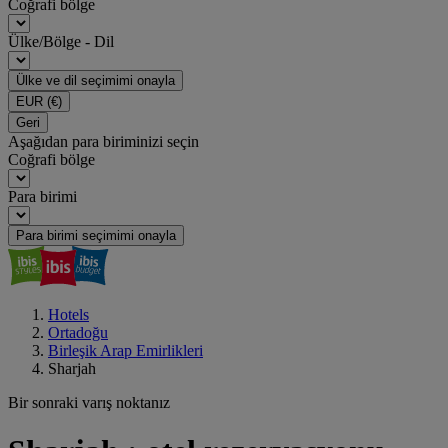
Coğrafi bölge
Ülke/Bölge - Dil
Ülke ve dil seçimimi onayla
EUR
(€)
Geri
Aşağıdan para biriminizi seçin
Coğrafi bölge
Para birimi
Para birimi seçimimi onayla
Hotels
Ortadoğu
Birleşik Arap Emirlikleri
Sharjah
Bir sonraki varış noktanız