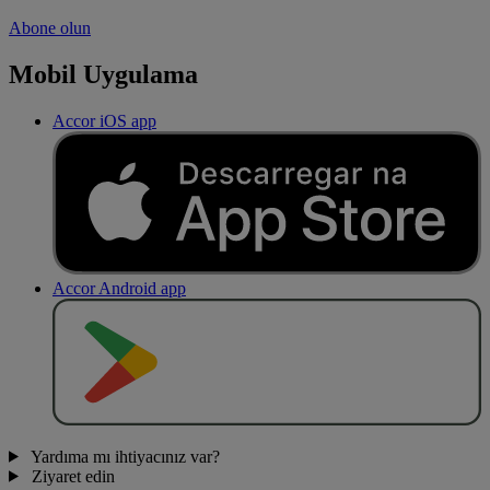
Abone olun
Mobil Uygulama
Accor iOS app
Accor Android app
O
BT
E
R
N
O
Yardıma mı ihtiyacınız var?
Ziyaret edin