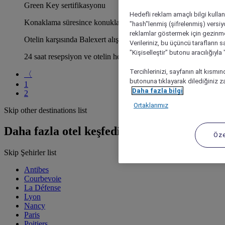
Green Key sertifikasyonu
Hedefli reklam amaçlı bilgi kulla
Konaklama süresince konuklara toplu taşıma biletleri sunulur
"hash"lenmiş (şifrelenmiş) versiy
reklamlar göstermek için gezinme, 
Otelin karşısında Balexert alışveriş merkezi bulunur
Verileriniz, bu üçüncü tarafların s
"Kişiselleştir" butonu aracılığıyl
24 saat resepsiyon ve otelin her yerinde ücretsiz WiFi
Tercihlerinizi, sayfanın alt kısmı
〈
butonuna tıklayarak dilediğiniz za
1
Daha fazla bilgi
2
Ortaklarımız
Skip other destinations list
Daha fazla otel keşfedin
Öze
Skip Şehirler list
Antibes
Courbevoie
La Défense
Lyon
Nancy
Paris
Poitiers