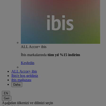
ALL Accor+ ibis
İbis markalarında
tüm yıl %15 indirim
Keşfedin
ALL Accor+ ibis
Ibis'e hoş geldiniz
ibis mağazası
Daha
EN
Geri
Aşağıdan ülkenizi ve dilinizi seçin