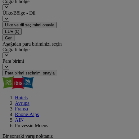
Coğrafi bölge
Ülke/Bölge - Dil
Ülke ve dil seçimimi onayla
EUR
(€)
Geri
Aşağıdan para biriminizi seçin
Coğrafi bölge
Para birimi
Para birimi seçimimi onayla
Hotels
Avrupa
Fransa
Rhone-Alps
AIN
Prevessin Moens
Bir sonraki varış noktanız