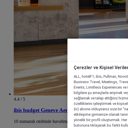
Çerezler ve Kişisel Verile
ALL, hotelF1, ibis, Pullman, Novo
Business Travel, Meetings, Travel
Events, Limitless Experiences ve 
bilgilere şu amaçlarla erişmek vey
sağlamak ve talep ettiğiniz hizmet
4.4 / 5
özelliklerini iyileştirmek ve kişise
(iv) abone olduysanız size bir "n
ibis budget Geneve Aeroport
etkileşime girmenize olanak tanım
yönelik bir profil oluşturmak. Her b
10 numaralı otobüsle havalimanına 7 dakikalık mesafede
butonuna tıklayarak bu farklı kul