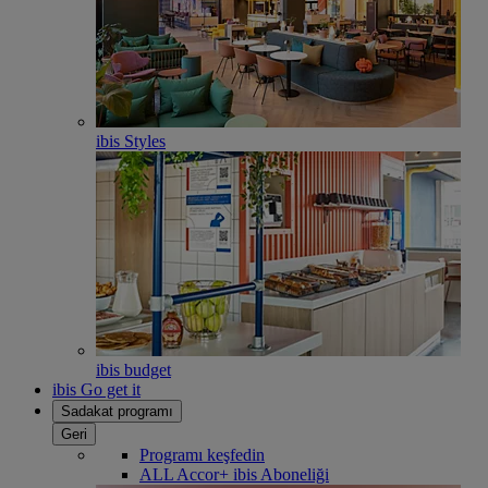
ibis Styles
ibis budget
ibis Go get it
Sadakat programı
Geri
Programı keşfedin
ALL Accor+ ibis Aboneliği