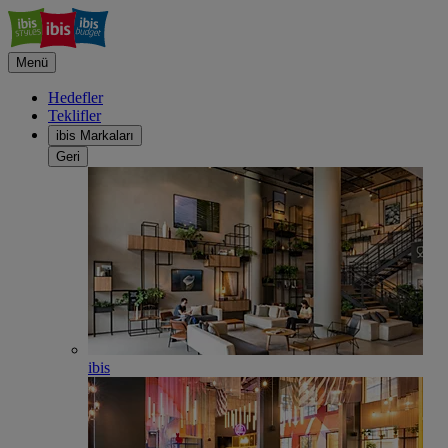
Menü
Hedefler
Teklifler
ibis Markaları
Geri
ibis