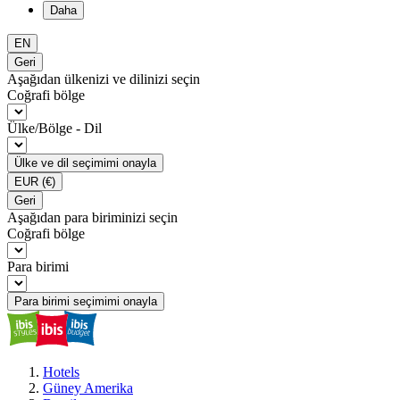
Daha
EN
Geri
Aşağıdan ülkenizi ve dilinizi seçin
Coğrafi bölge
Ülke/Bölge - Dil
Ülke ve dil seçimimi onayla
EUR
(€)
Geri
Aşağıdan para biriminizi seçin
Coğrafi bölge
Para birimi
Para birimi seçimimi onayla
Hotels
Güney Amerika