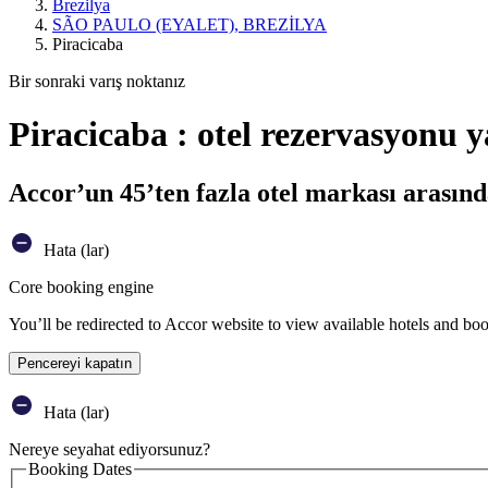
Brezilya
SÃO PAULO (EYALET), BREZİLYA
Piracicaba
Bir sonraki varış noktanız
Piracicaba : otel rezervasyonu 
Accor’un 45’ten fazla otel markası arasınd
Hata (lar)
Core booking engine
You’ll be redirected to Accor website to view available hotels and bo
Pencereyi kapatın
Hata (lar)
Nereye seyahat ediyorsunuz?
Booking Dates