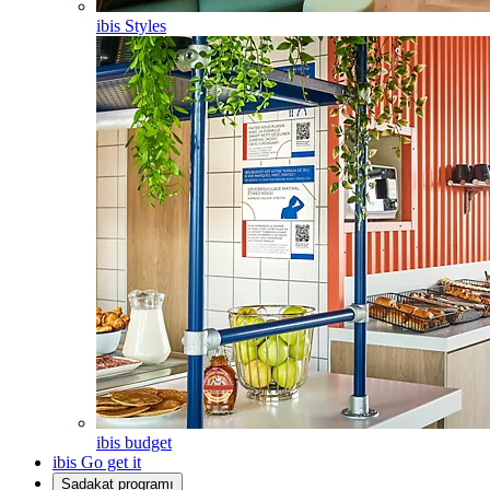
ibis Styles
ibis budget
ibis Go get it
Sadakat programı