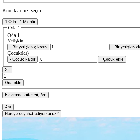
Konuklarınızı seçin
1 Oda - 1 Misafir
Oda 1
Oda 1
Yetişkin
- Bir yetişkin çıkarın
+Bir yetişkin ek
Çocuk(lar)
- Çocuk kaldır
+Çocuk ekle
Sil
Oda ekle
Ek arama kriterleri, örn
Ara
Nereye seyahat ediyorsunuz?