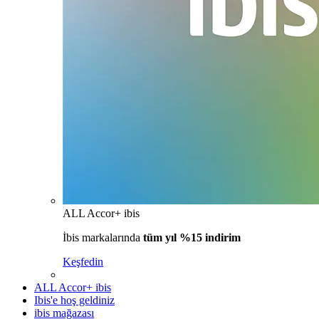
ALL Accor+ ibis
İbis markalarında
tüm yıl %15 indirim
Keşfedin
ALL Accor+ ibis
Ibis'e hoş geldiniz
ibis mağazası