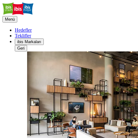
Menü
Hedefler
Teklifler
ibis Markaları
Geri