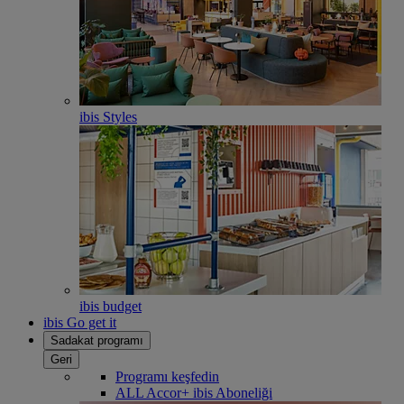
ibis Styles
ibis budget
ibis Go get it
Sadakat programı
Geri
Programı keşfedin
ALL Accor+ ibis Aboneliği