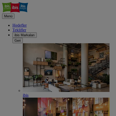
Menü
Hedefler
Teklifler
ibis Markaları
Geri
ibis