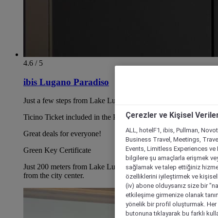
4.6 / 5
ibis Lugano Paradiso
Just a few steps from Lake Lugano!
Çerezler ve Kişisel Verile
Ticino Ticket included in the Price!
ALL, hotelF1, ibis, Pullman, Novo
Great deals for everyone!
Business Travel, Meetings, Travel
Events, Limitless Experiences ve 
Green Key Certificate
bilgilere şu amaçlarla erişmek vey
Just 200 meters from Lake Lugano and a 15-minute walk
sağlamak ve talep ettiğiniz hizmet
from the city center.
özelliklerini iyileştirmek ve kişise
(iv) abone olduysanız size bir "n
etkileşime girmenize olanak tanım
yönelik bir profil oluşturmak. Her b
butonuna tıklayarak bu farklı kul