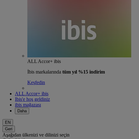
ALL Accor+ ibis
İbis markalarında
tüm yıl %15 indirim
Keşfedin
ALL Accor+ ibis
Ibis'e hoş geldiniz
ibis mağazası
Daha
EN
Geri
Aşağıdan ülkenizi ve dilinizi seçin