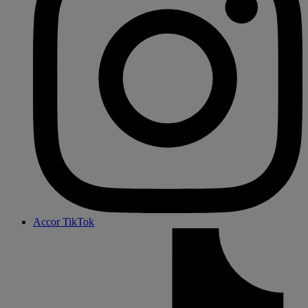
Accor TikTok