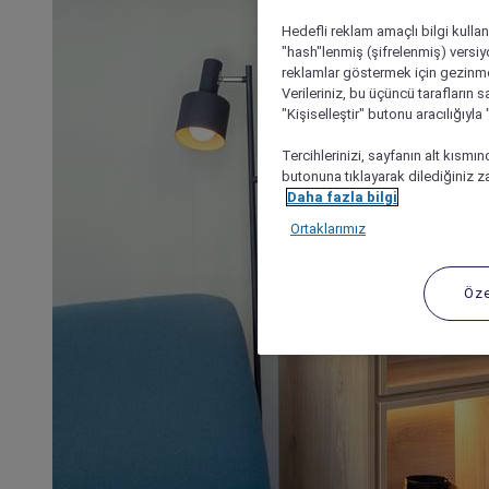
Hedefli reklam amaçlı bilgi kulla
"hash"lenmiş (şifrelenmiş) versiy
reklamlar göstermek için gezinme, 
Verileriniz, bu üçüncü tarafların s
"Kişiselleştir" butonu aracılığıyl
Tercihlerinizi, sayfanın alt kısmı
butonuna tıklayarak dilediğiniz za
Daha fazla bilgi
Ortaklarımız
Öze