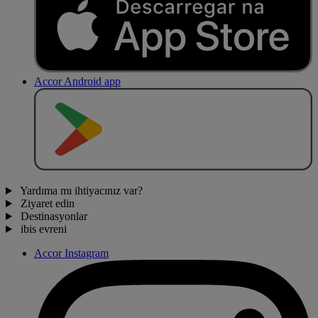
Accor Android app
O
BT
E
R
N
O
Yardıma mı ihtiyacınız var?
Ziyaret edin
Destinasyonlar
ibis evreni
Accor Instagram