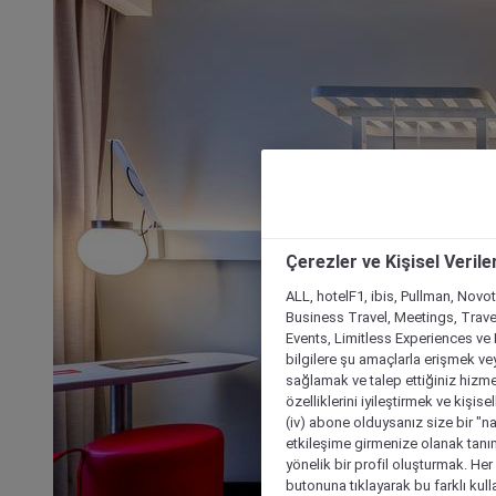
Çerezler ve Kişisel Verile
ALL, hotelF1, ibis, Pullman, Novo
Business Travel, Meetings, Travel
Events, Limitless Experiences ve 
bilgilere şu amaçlarla erişmek vey
sağlamak ve talep ettiğiniz hizmet
özelliklerini iyileştirmek ve kişise
(iv) abone olduysanız size bir "n
etkileşime girmenize olanak tanım
yönelik bir profil oluşturmak. Her b
butonuna tıklayarak bu farklı kul