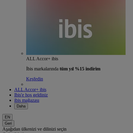
ALL Accor+ ibis
İbis markalarında
tüm yıl %15 indirim
Keşfedin
ALL Accor+ ibis
Ibis'e hoş geldiniz
ibis mağazası
Daha
EN
Geri
Aşağıdan ülkenizi ve dilinizi seçin