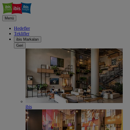
Menü
Hedefler
Teklifler
ibis Markaları
Geri
ibis