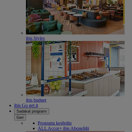
ibis Styles
ibis budget
ibis Go get it
Sadakat programı
Geri
Programı keşfedin
ALL Accor+ ibis Aboneliği