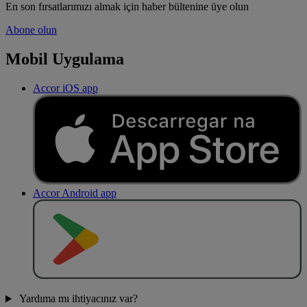
En son fırsatlarımızı almak için haber bültenine üye olun
Abone olun
Mobil Uygulama
Accor iOS app
Accor Android app
O
BT
E
R
N
O
Yardıma mı ihtiyacınız var?