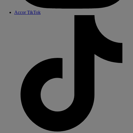
Accor TikTok