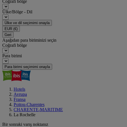
Coğrafi bölge
Ülke/Bölge - Dil
Ülke ve dil seçimimi onayla
EUR
(€)
Geri
Aşağıdan para biriminizi seçin
Coğrafi bölge
Para birimi
Para birimi seçimimi onayla
Hotels
Avrupa
Fransa
Poitou-Charentes
CHARENTE-MARITIME
La Rochelle
Bir sonraki varış noktanız