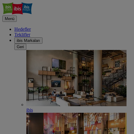
Menü
Hedefler
Teklifler
ibis Markaları
Geri
ibis