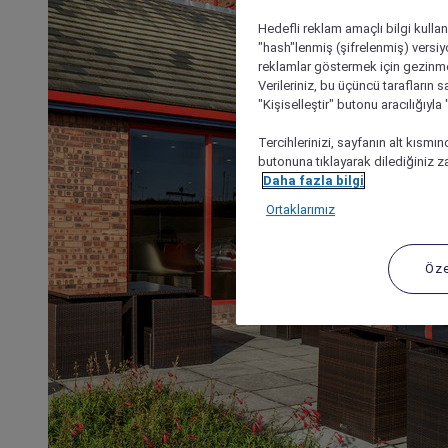
Hedefli reklam amaçlı bilgi kulla
"hash"lenmiş (şifrelenmiş) versiy
reklamlar göstermek için gezinme, 
Verileriniz, bu üçüncü tarafların s
"Kişiselleştir" butonu aracılığıyl
Tercihlerinizi, sayfanın alt kısmı
butonuna tıklayarak dilediğiniz za
Daha fazla bilgi
Ortaklarımız
Öze