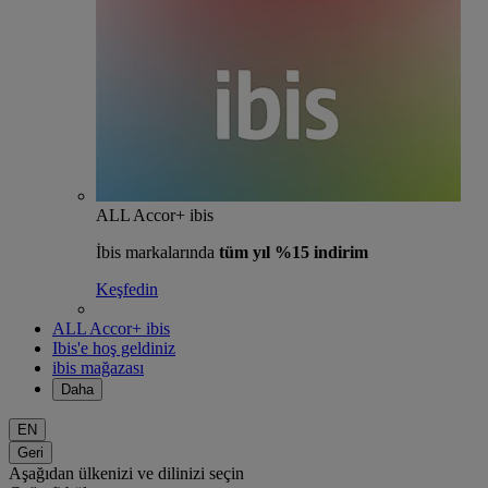
ALL Accor+ ibis
İbis markalarında
tüm yıl %15 indirim
Keşfedin
ALL Accor+ ibis
Ibis'e hoş geldiniz
ibis mağazası
Daha
EN
Geri
Aşağıdan ülkenizi ve dilinizi seçin