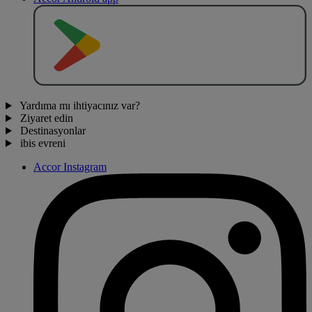
O
BT
E
R
N
O
Yardıma mı ihtiyacınız var?
Ziyaret edin
Destinasyonlar
ibis evreni
Accor Instagram