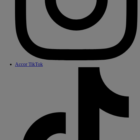
Accor TikTok