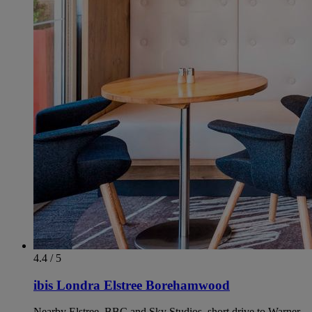
4.4 / 5
ibis Londra Elstree Borehamwood
Nearby Elstree, BBC and Sky Studios, short drive to Warner