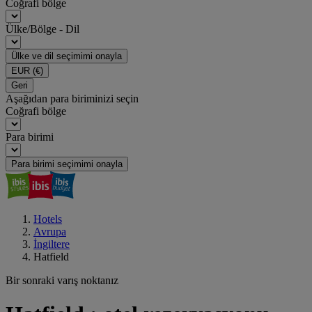
Coğrafi bölge
Ülke/Bölge - Dil
Ülke ve dil seçimimi onayla
EUR
(€)
Geri
Aşağıdan para biriminizi seçin
Coğrafi bölge
Para birimi
Para birimi seçimimi onayla
Hotels
Avrupa
İngiltere
Hatfield
Bir sonraki varış noktanız