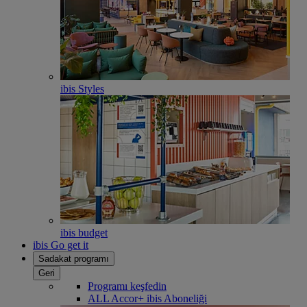
ibis Styles
ibis budget
ibis Go get it
Sadakat programı
Geri
Programı keşfedin
ALL Accor+ ibis Aboneliği