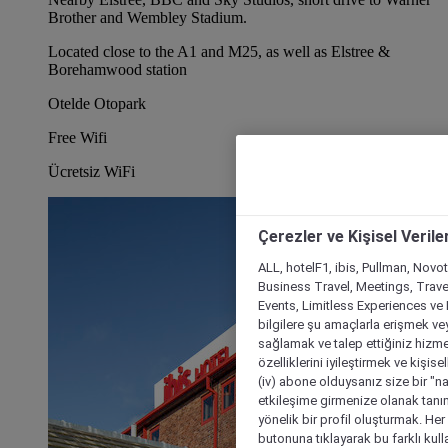
Brother and Wembley Stadium.
Located close to the A1 and M25, as well as Elstree &
Borehamwood station
Otelde Otopark
Free Wifi
Ücretsiz WiFi
Çerezler ve Kişisel Verile
ALL, hotelF1, ibis, Pullman, Novo
Business Travel, Meetings, Travel
Events, Limitless Experiences ve 
bilgilere şu amaçlarla erişmek vey
sağlamak ve talep ettiğiniz hizmet
özelliklerini iyileştirmek ve kişise
(iv) abone olduysanız size bir "n
etkileşime girmenize olanak tanım
yönelik bir profil oluşturmak. Her b
butonuna tıklayarak bu farklı kul