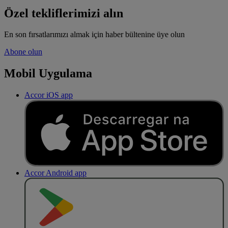
Özel tekliflerimizi alın
En son fırsatlarımızı almak için haber bültenine üye olun
Abone olun
Mobil Uygulama
Accor iOS app
Accor Android app
O
BT
E
R
N
O