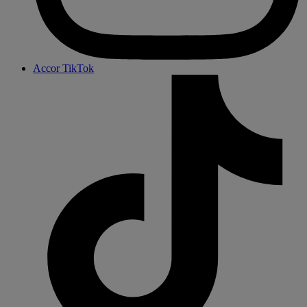
Accor TikTok