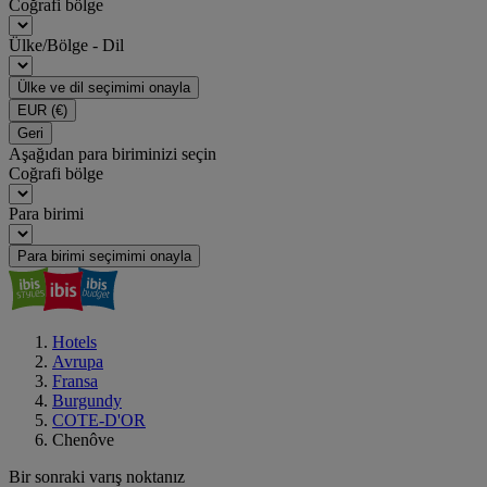
Coğrafi bölge
Ülke/Bölge - Dil
Ülke ve dil seçimimi onayla
EUR
(€)
Geri
Aşağıdan para biriminizi seçin
Coğrafi bölge
Para birimi
Para birimi seçimimi onayla
Hotels
Avrupa
Fransa
Burgundy
COTE-D'OR
Chenôve
Bir sonraki varış noktanız