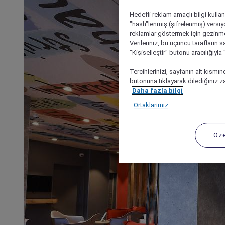
Hedefli reklam amaçlı bilgi kulla
"hash"lenmiş (şifrelenmiş) versiy
reklamlar göstermek için gezinme, 
Verileriniz, bu üçüncü tarafların s
"Kişiselleştir" butonu aracılığıyl
Tercihlerinizi, sayfanın alt kısmı
butonuna tıklayarak dilediğiniz za
Daha fazla bilgi
Ortaklarımız
Öze