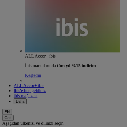
ALL Accor+ ibis
İbis markalarında
tüm yıl %15 indirim
Keşfedin
ALL Accor+ ibis
Ibis'e hoş geldiniz
ibis mağazası
Daha
EN
Geri
Aşağıdan ülkenizi ve dilinizi seçin