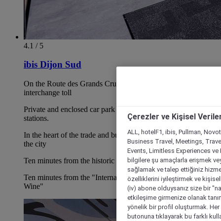
4.1 / 5
ibis Dijon Sud
On the Route des Grands Crus, 5 mins from Dijon south A31
interchange toll
Private and enclosed car park with all-vehicle charging
Çerezler ve Kişisel Verile
stations.
ALL, hotelF1, ibis, Pullman, Novo
In the heart of the trade and business zone on the south side of
Business Travel, Meetings, Travel
the city
Events, Limitless Experiences ve 
bilgilere şu amaçlarla erişmek vey
Ten minutes from the historic center and the train station.
sağlamak ve talep ettiğiniz hizmet
Ten minutes from the "International City of Gastronomy and
özelliklerini iyileştirmek ve kişise
Wine"
(iv) abone olduysanız size bir "n
etkileşime girmenize olanak tanım
yönelik bir profil oluşturmak. Her b
butonuna tıklayarak bu farklı kul