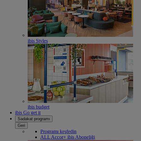
ibis Styles
ibis budget
ibis Go get it
Sadakat programı
Geri
Programı keşfedin
ALL Accor+ ibis Aboneliği