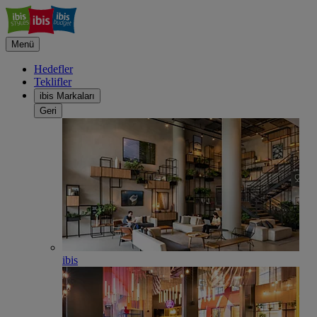
Menü
Hedefler
Teklifler
ibis Markaları
Geri
ibis