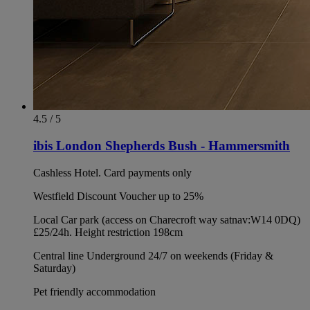
4.5 / 5
ibis London Shepherds Bush - Hammersmith
Cashless Hotel. Card payments only
Westfield Discount Voucher up to 25%
Local Car park (access on Charecroft way satnav:W14 0DQ)
£25/24h. Height restriction 198cm
Central line Underground 24/7 on weekends (Friday &
Saturday)
Pet friendly accommodation