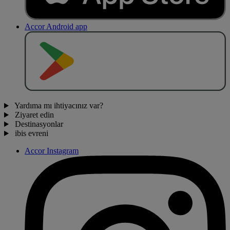
Accor Android app
O
BT
E
R
N
O
Yardıma mı ihtiyacınız var?
Ziyaret edin
Destinasyonlar
ibis evreni
Accor Instagram