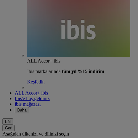
ALL Accor+ ibis
İbis markalarında
tüm yıl %15 indirim
Keşfedin
ALL Accor+ ibis
Ibis'e hoş geldiniz
ibis mağazası
Daha
EN
Geri
Aşağıdan ülkenizi ve dilinizi seçin