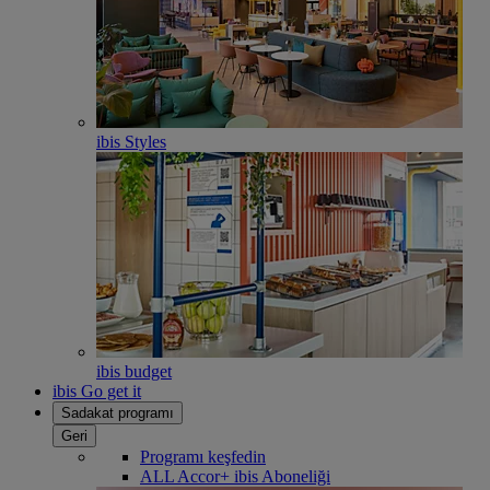
ibis Styles
ibis budget
ibis Go get it
Sadakat programı
Geri
Programı keşfedin
ALL Accor+ ibis Aboneliği