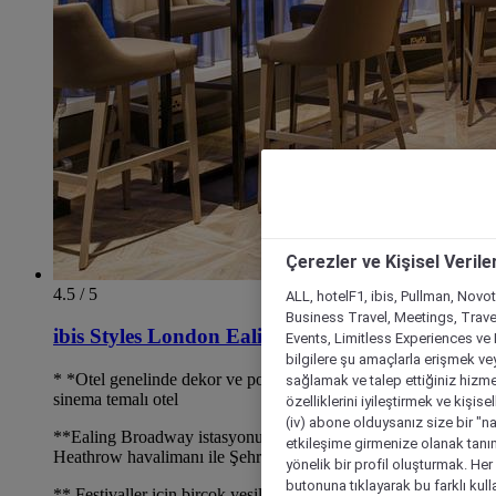
Çerezler ve Kişisel Verile
4.5 / 5
ALL, hotelF1, ibis, Pullman, Novo
Business Travel, Meetings, Travel
ibis Styles London Ealing
Events, Limitless Experiences ve 
bilgilere şu amaçlarla erişmek vey
* *Otel genelinde dekor ve posterler bulunan benzersiz
sağlamak ve talep ettiğiniz hizmet
sinema temalı otel
özelliklerini iyileştirmek ve kişise
(iv) abone olduysanız size bir "n
**Ealing Broadway istasyonuna yürüme mesafesinde,
etkileşime girmenize olanak tanım
Heathrow havalimanı ile Şehre kolay ulaşım
yönelik bir profil oluşturmak. Her b
butonuna tıklayarak bu farklı kul
** Festivaller için birçok yeşil alanla yaz için idealdir. Ealing