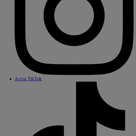
Accor TikTok