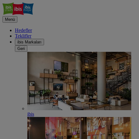
Menü
Hedefler
Teklifler
ibis Markaları
Geri
ibis