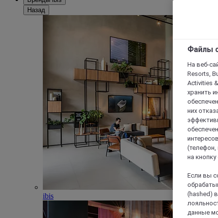
Назад
Файлы c
На веб-сайт
Resorts, B
Activities 
хранить и
обеспечен
них отказа
эффективн
обеспечен
интересов
(телефон,
на кнопку
Если вы с
обрабатыв
(hashed) 
ibis
лояльност
данные мо