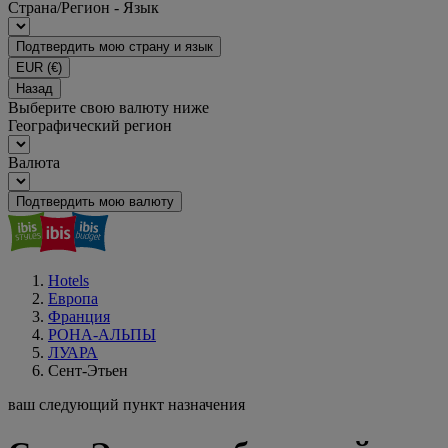
Страна/Регион - Язык
Подтвердить мою страну и язык
EUR
(€)
Назад
Выберите свою валюту ниже
Географический регион
Валюта
Подтвердить мою валюту
Hotels
Европа
Франция
РОНА-АЛЬПЫ
ЛУАРА
Сент-Этьен
ваш следующий пункт назначения