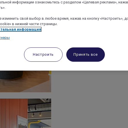
льной информации ознакомьтесь с разделом «Целевая реклама», нажа
ь».
 изменить свой выбор в любое время, нажав на кнопку «Настроить», д
ookie» в нижней части страницы.
тельная информация
тнеры
Настроить
Принять все