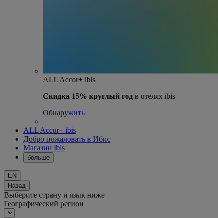
ALL Accor+ ibis
Скидка 15% круглый год
в отелях ibis
Обнаружить
ALL Accor+ ibis
Добро пожаловать в Ибис
Магазин ibis
больше
EN
Назад
Выберите страну и язык ниже
Географический регион