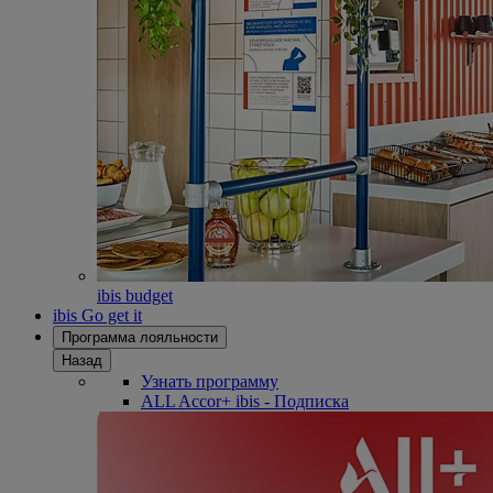
ibis budget
ibis Go get it
Программа лояльности
Назад
Узнать программу
ALL Accor+ ibis - Подписка