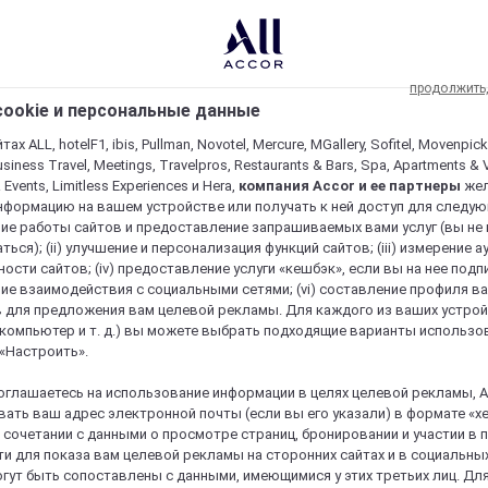
продолжить
ookie и персональные данные
ах ALL, hotelF1, ibis, Pullman, Novotel, Mercure, MGallery, Sofitel, Movenpick
usiness Travel, Meetings, Travelpros, Restaurants & Bars, Spa, Apartments & Vi
& Events, Limitless Experiences и Hera,
компания Accor и ее партнеры
же
нформацию на вашем устройстве или получать к ней доступ для следующи
ие работы сайтов и предоставление запрашиваемых вами услуг (вы не
ться); (ii) улучшение и персонализация функций сайтов; (iii) измерение 
ости сайтов; (iv) предоставление услуги «кешбэк», если вы на нее подпи
ие взаимодействия с социальными сетями; (vi) составление профиля в
 для предложения вам целевой рекламы. Для каждого из ваших устро
 компьютер и т. д.) вы можете выбрать подходящие варианты использо
 «Настроить».
оглашаетесь на использование информации в целях целевой рекламы, A
ать ваш адрес электронной почты (если вы его указали) в формате «х
в сочетании с данными о просмотре страниц, бронировании и участии в
и для показа вам целевой рекламы на сторонних сайтах и в социальных
гут быть сопоставлены с данными, имеющимися у этих третьих лиц. Дл