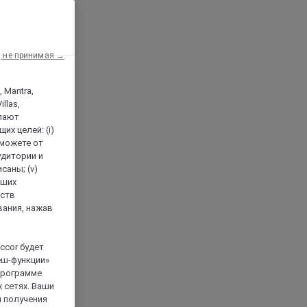
, не принимая →
, Mantra,
llas,
лают
х целей: (i)
 можете от
аудитории и
саны; (v)
аших
йств
вания, нажав
ccor будет
еш-функции»
 программе
 сетях. Ваши
я получения