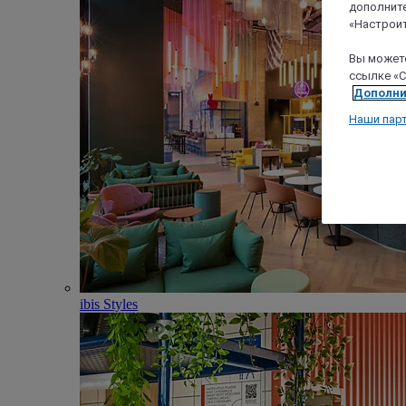
дополните
«Настроит
Вы можете
ссылке «C
Дополни
Наши пар
ibis Styles