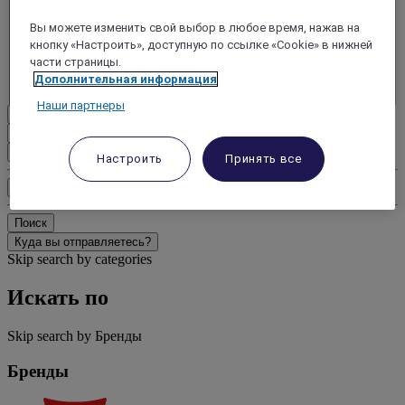
- Удалить взрослого
Вы можете изменить свой выбор в любое время, нажав на
+Добавить взрослого
кнопку «Настроить», доступную по ссылке «Cookie» в нижней
Дети
части страницы.
- Удалить ребенка
Дополнительная информация
+Добавить ребенка
Наши партнеры
Удалить
Добавить комнату
Настроить
Принять все
Дополнительно
Поиск
Куда вы отправляетесь?
Skip search by categories
Искать по
Skip search by Бренды
Бренды