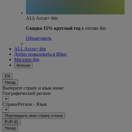
ALL Accor+ ibis
Скидка 15% круглый год
в отелях ibis
Обнаружить
ALL Accor+ ibis
Добро пожаловать в Ибис
Магазин ibis
больше
EN
Назад
Выберите страну и язык ниже
Географический регион
Страна/Регион - Язык
Подтвердить мою страну и язык
EUR
(€)
Назад