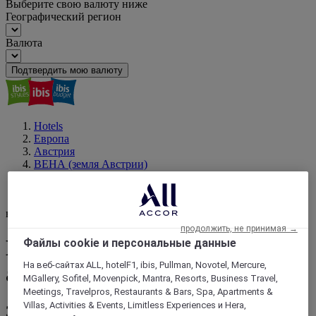
Выберите свою валюту ниже
Географический регион
Валюта
Подтвердить мою валюту
Hotels
Европа
Австрия
ВЕНА (земля Австрии)
Вена
Парк аттракционов Пратер
ваш следующий пункт назначения
продолжить, не принимая →
Найти отель рядом с Парк
Файлы cookie и персональные данные
На веб-сайтах ALL, hotelF1, ibis, Pullman, Novotel, Mercure,
аттракционов Пратер, Вена
MGallery, Sofitel, Movenpick, Mantra, Resorts, Business Travel,
Meetings, Travelpros, Restaurants & Bars, Spa, Apartments &
Villas, Activities & Events, Limitless Experiences и Hera,
Забронируйте номер в одном из более