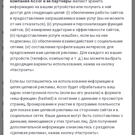
компания Accor и ее партнеры
желают хранить
чем 45 брендов отелей Accor
информацию на вашем устройстве или получать к ней
доступ для следующих целей: (i) обеспечение работы сайтов
и предоставление запрашиваемых вами услуг (вы не можете
Ошибка (ы)
от них отказаться); (ii) улучшение и персонализация функций
сайтов; (iii) измерение аудитории и эффективности сайтов;
Core booking engine
(iv) предоставление услуги «кешбэк», если вы на нее
подписаны; (v) обеспечение взаимодействия с социальными
You’ll be redirected to Accor website to view available hotels and
сетями; (vi) составление профиля ваших интересов для
book your stay
предложения вам целевой рекламы. Для каждого из ваших
устройств (телефон, компьютер и т. д.) вы можете выбрать
Закрыть окно
подходящие варианты использования, нажав на кнопку
«Настроить».
Ошибка (ы)
Если вы соглашаетесь на использование информации в
Куда вы отправляетесь?
целях целевой рекламы, Accor будет обрабатывать ваш
Booking Dates
адрес электронной почты (если вы его указали) в формате
«хеш-функции» (hashed) в сочетании с данными о просмотре
Номера и гости
страниц, бронировании и участии в программе лояльности
для показа вам целевой рекламы на сторонних сайтах и в
1 номер(-а) - 1 Гость(и)
социальных сетях. Ваши данные могут быть сопоставлены с
Номер 1
данными, имеющимися у этих третьих лиц. Для получения
Номер 1
дополнительной информации ознакомьтесь с разделом
Bзрослые
«Целевая реклама», нажав кнопку «Настроить».