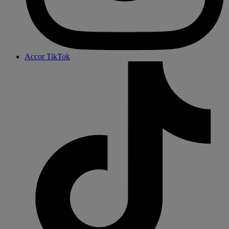
Accor TikTok